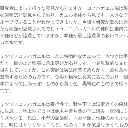
研究者によって様々な意見がありますが、コノハガエル属は現
在60種ほど記載されており、カエル全体から見ても、大きなグ
ループであることがわかってきました。今後も研究が進めば新
たな種類が記載されるでしょう。コノハガエルの仲間は国内に
10種ほどが流通していますが、本種が最も流通量の多いコノハ
ガエルです。
ミツヅノコノハガエルは非常に特徴的なカエルで、体つきは平
たく、目の上と吻端に角上突起があります。一見攻撃的な見た
目をしていますが、この突起は実は肉質で柔らかく、落ち葉へ
擬態するためのものです。色彩や模様は変異に富んでおり、個
体によっては赤っぽいものから黄土色、黒褐色のものまで様々
です。
ミツヅノコノハガエルは夜行性で、野生下では渓流近くの森林
に生息し、地上性で日中は倒木や落ち葉の下に潜み、夜間にミ
ミズやクモ、昆虫、小型の齧歯類、トカゲ類、他種のカエルな
ど、時にはサソリやカニなど、他のカエルが敬遠しそうなもの