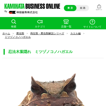
東 京
姫 路
検索
カテゴリ
店舗一覧
サイトについて
ホーム
>
爬虫類
>
両生類・爬虫類解説シリーズ
>
カエル編
>
ミツヅノコノハガエル
忍法木葉隠れ ミツヅノコノハガエル