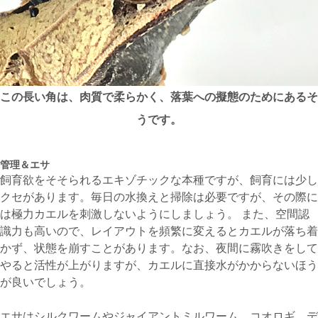
この長い角は、肉質で柔らかく、落葉への擬態のためにあるそ
うです。
管理＆エサ
飼育欲をそそられるエキゾチックな本種ですが、飼育には少し
クセがあります。毎日の水換えと掃除は必要ですが、その際に
は極力カエルを刺激しないようにしましょう。 また、空間認
識力も高いので、レイアウトを頻繁に変えるとカエルが落ち着
かず、状態を崩すことがあります。なお、夜間に霧吹きをして
やると活性が上がりますが、カエルに直接水がかからないほう
が良いでしょう。
エサはシルクワームやジャイアントミルワーム、コオロギ、デ