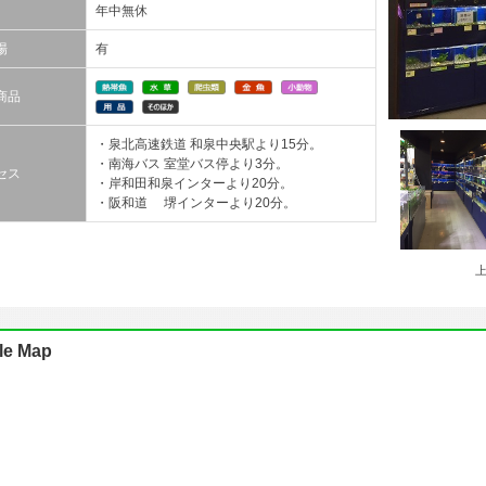
年中無休
場
有
商品
・泉北高速鉄道 和泉中央駅より15分。
・南海バス 室堂バス停より3分。
セス
・岸和田和泉インターより20分。
・阪和道 堺インターより20分。
le Map