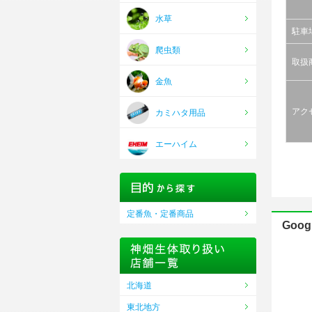
水草
駐車
爬虫類
取扱
金魚
アク
カミハタ用品
エーハイム
定番魚・定番商品
Goog
北海道
東北地方