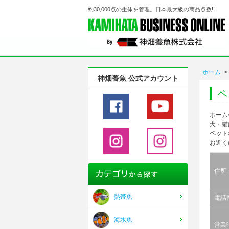
約30,000点の生体を管理。日本最大級の商品点数!!
ホーム
>
神畑養魚 公式アカウント
ペ
ホーム
犬・猫
ペット
お近く
住所
熱帯魚
電話
海水魚
営業