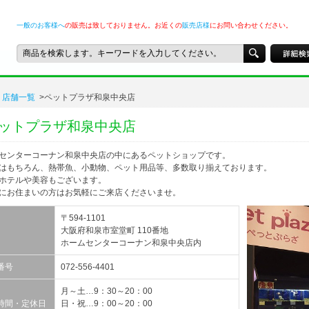
一般のお客様へ
の販売は致しておりません。お近くの
販売店様
にお問い合わせください。
店舗一覧
>ペットプラザ和泉中央店
ットプラザ和泉中央店
センターコーナン和泉中央店の中にあるペットショップです。
はもちろん、熱帯魚、小動物、ペット用品等、多数取り揃えております。
ホテルや美容もございます。
にお住まいの方はお気軽にご来店くださいませ。
〒594-1101
大阪府和泉市室堂町 110番地
ホームセンターコーナン和泉中央店内
番号
072-556-4401
月～土…9：30～20：00
時間・定休日
日・祝…9：00～20：00