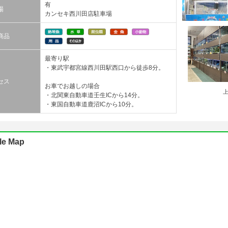
有
場
カンセキ西川田店駐車場
商品
最寄り駅
・東武宇都宮線西川田駅西口から徒歩8分。
セス
お車でお越しの場合
・北関東自動車道壬生ICから14分。
・東国自動車道鹿沼ICから10分。
le Map