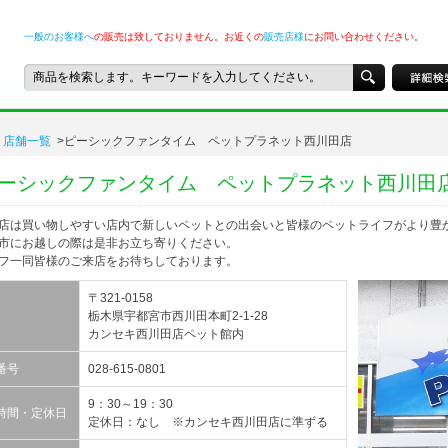
一般のお客様へ
の販売は致しておりません。お近くの
販売店様
にお問い合わせください。
店舗一覧
>ピーシックファンタイム ペットプラネット西川田店
ーシックファンタイム ペットプラネット西川田
店は買い物しやすい店内で新しいペットとの出会いと皆様のペットライフがより豊
市にお越しの際は是非お立ち寄りください。
フ一同皆様のご来店をお待ちしております。
〒321-0158
栃木県宇都宮市西川田本町2-1-28
カンセキ西川田店ペット館内
番号
028-615-0801
9：30～19：30
時間・定休日
定休日：なし ※カンセキ西川田店に準ずる