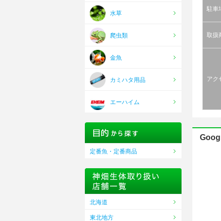
駐車
水草
取扱
爬虫類
金魚
アク
カミハタ用品
エーハイム
Goog
定番魚・定番商品
北海道
東北地方