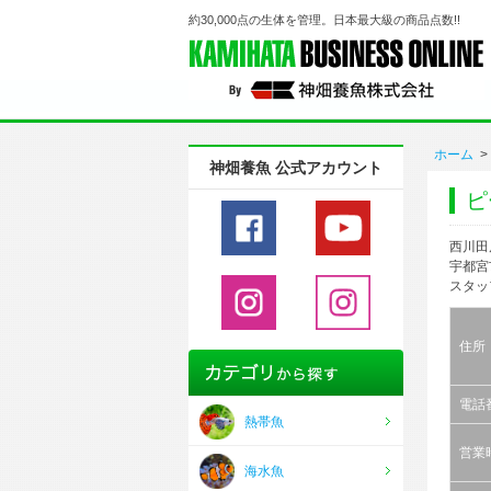
約30,000点の生体を管理。日本最大級の商品点数!!
ホーム
>
神畑養魚 公式アカウント
ピ
西川田
宇都宮
スタッ
住所
電話
熱帯魚
営業
海水魚