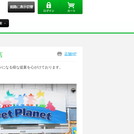
姫路に表示切替
店
店舗HP
かになる様な提案を心がけております。