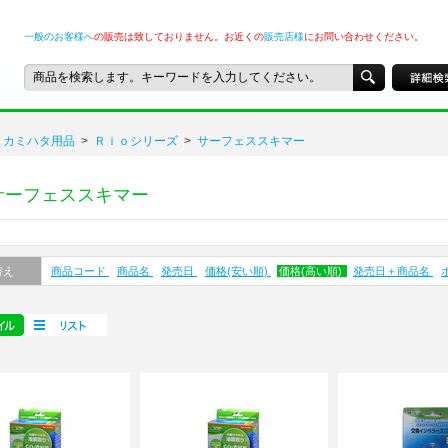
一般のお客様へ
の販売は致しておりません。お近くの
販売店様
にお問い合わせください。
カミハタ用品
>
Ｒｉｏシリーズ
>
サーフェススキマー
サーフェススキマー
替え
商品コード
商品名
発売日
価格(安い順)
価格(高い順)
発売日＋商品名