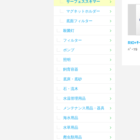
サーフェススキマー
マグネットホルダー
底面フィルター
殺菌灯
フィルター
RIO+ｻｰ
ﾊﾟｰﾂ9
ポンプ
照明
飼育容器
底床・底砂
石・流木
水温管理用品
メンテナンス用品・器具
海水用品
水草用品
爬虫類用品