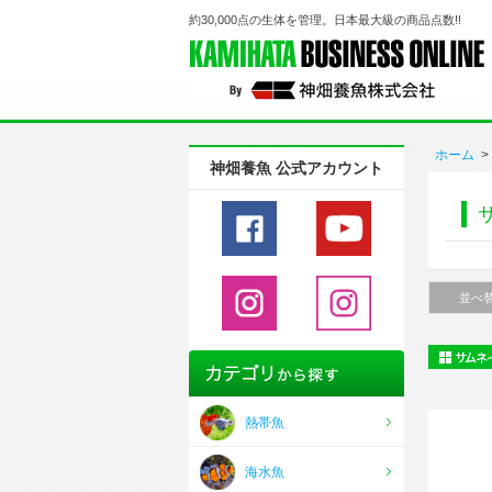
約30,000点の生体を管理。日本最大級の商品点数!!
ホーム
>
神畑養魚 公式アカウント
並べ
熱帯魚
海水魚