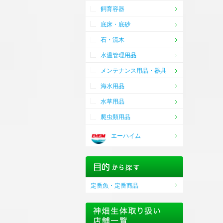
飼育容器
底床・底砂
石・流木
水温管理用品
メンテナンス用品・器具
海水用品
水草用品
爬虫類用品
エーハイム
定番魚・定番商品