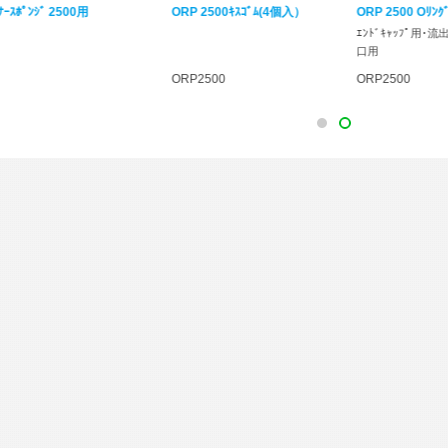
P 2500ｷｽｺﾞﾑ(4個入）
ORP 2500 Oﾘﾝｸﾞｾｯﾄ
ORP 2500 流
ｯﾄ
ｴﾝﾄﾞｷｬｯﾌﾟ用･流出口用･給水
口用
P2500
ORP2500
ORP2500
1
2