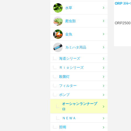
ORP ﾎｰｽﾊﾞﾝﾄﾞ小(1200･
ORP ｽﾄﾚｰﾅｰｽﾎﾟﾝｼﾞ 2500用
OR
水草
2500用)
爬虫類
ORP2500
OR
金魚
カミハタ用品
海道シリーズ
Ｒｉｏシリーズ
殺菌灯
フィルター
ポンプ
オーシャンランナープ
ロ
ＮＥＷＡ
照明