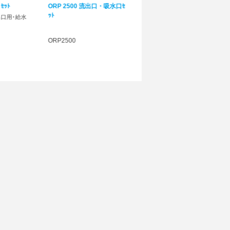
出口・吸水口ｾ
ｵｰｼｬﾝﾗﾝﾅｰ ﾌﾟﾛ 2500 60
C/T=6ｹ入
60 HZ