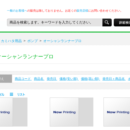
一般のお客様へ
の販売は致しておりません。お近くの
販売店様
にお問い合わせください。
カミハタ用品
>
ポンプ
>
オーシャンランナープロ
オーシャンランナープロ
替え
商品コード
商品名
発売日
価格(安い順)
価格(高い順)
発売日＋商品名