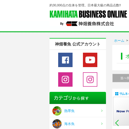
約30,000点の生体を管理。日本最大級の商品点数!!
ホーム
>
神畑養魚 公式アカウント
並べ
熱帯魚
海水魚