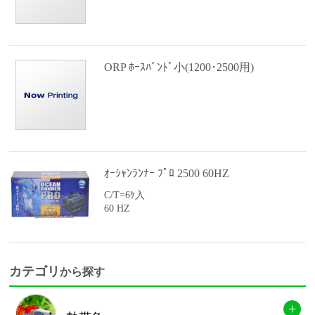
ORP ﾎｰｽﾊﾞﾝﾄﾞ小(1200･2500用)
ｵｰｼｬﾝﾗﾝﾅｰ ﾌﾟﾛ 2500 60HZ
C/T=6ｹ入
60 HZ
カテゴリ
から探す