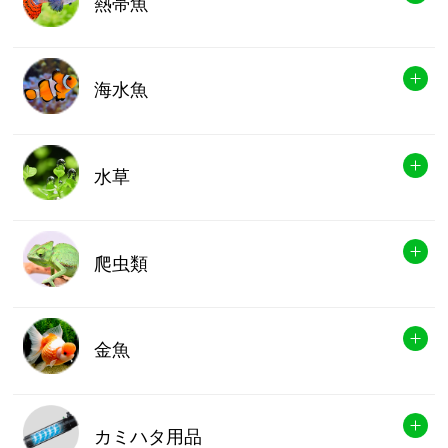
熱帯魚
海水魚
水草
爬虫類
金魚
カミハタ用品