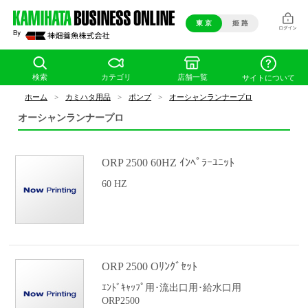
東 京
姫 路
検索
カテゴリ
店舗一覧
サイトについて
ホーム
>
カミハタ用品
>
ポンプ
>
オーシャンランナープロ
オーシャンランナープロ
ORP 2500 60HZ ｲﾝﾍﾟﾗｰﾕﾆｯﾄ
60 HZ
ORP 2500 Oﾘﾝｸﾞｾｯﾄ
ｴﾝﾄﾞｷｬｯﾌﾟ用･流出口用･給水口用
ORP2500