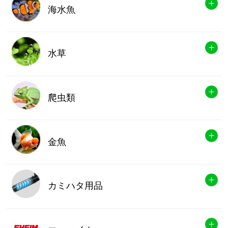
海水魚
水草
爬虫類
金魚
カミハタ用品