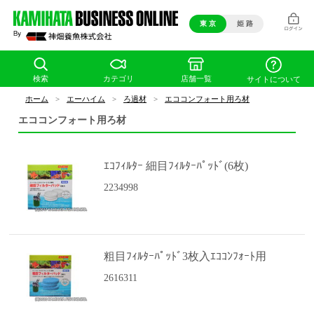
東 京
姫 路
検索
カテゴリ
店舗一覧
サイトについて
ホーム
>
エーハイム
>
ろ過材
>
エココンフォート用ろ材
エココンフォート用ろ材
ｴｺﾌｨﾙﾀｰ 細目ﾌｨﾙﾀｰﾊﾟｯﾄﾞ(6枚)
2234998
粗目ﾌｨﾙﾀｰﾊﾟｯﾄﾞ3枚入ｴｺｺﾝﾌｫｰﾄ用
2616311