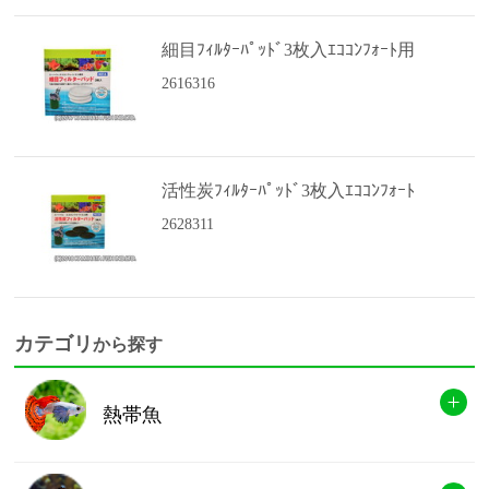
細目ﾌｨﾙﾀｰﾊﾟｯﾄﾞ3枚入ｴｺｺﾝﾌｫｰﾄ用
2616316
活性炭ﾌｨﾙﾀｰﾊﾟｯﾄﾞ3枚入ｴｺｺﾝﾌｫｰﾄ
2628311
カテゴリ
から探す
熱帯魚