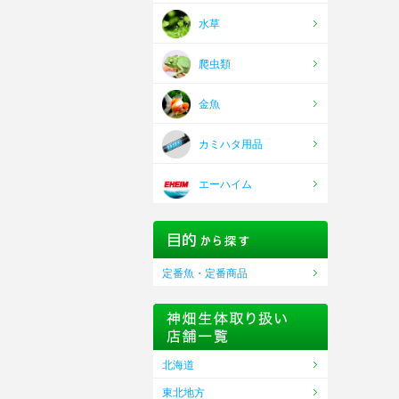
水草
爬虫類
金魚
カミハタ用品
エーハイム
定番魚・定番商品
北海道
東北地方