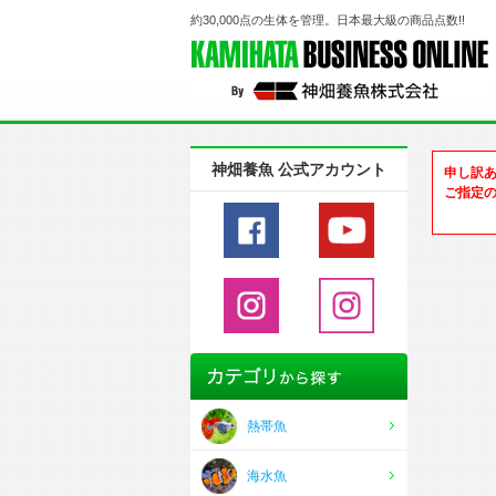
約30,000点の生体を管理。日本最大級の商品点数!!
神畑養魚 公式アカウント
申し訳
ご指定
熱帯魚
海水魚