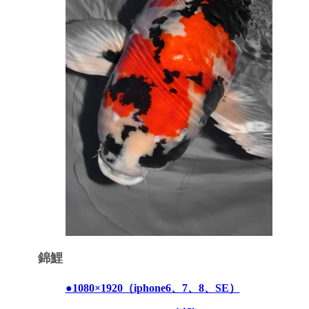
錦鯉
●1080×1920（iphone6、7、8、SE）