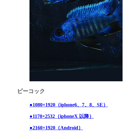
ピーコック
●1080×1920（iphone6、7、8、SE）
●1170×2532（iphoneX 以降）
●2160×1920（Android）