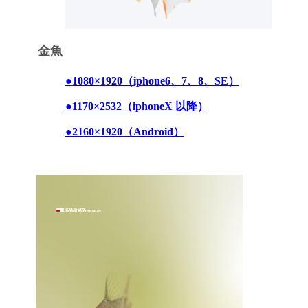
金魚
●1080×1920（iphone6、7、8、SE）
●1170×2532（iphoneX 以降）
●2160×1920（Android）