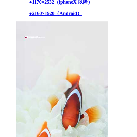
●1170×2532（iphoneX 以降）
●2160×1920（Android）