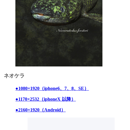
ネオケラ
●1080×1920（iphone6、7、8、SE）
●1170×2532（iphoneX 以降）
●2160×1920（Android）