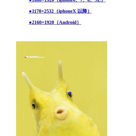
●1170×2532（iphoneX 以降）
●2160×1920（Android）