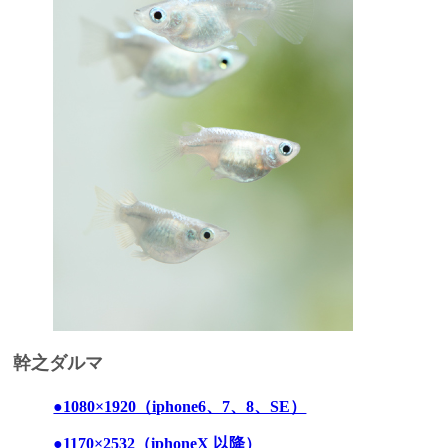
幹之ダルマ
●1080×1920（iphone6、7、8、SE）
●1170×2532（iphoneX 以降）