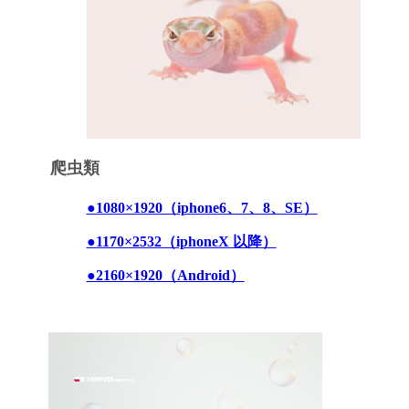
爬虫類
●1080×1920（iphone6、7、8、SE）
●1170×2532（iphoneX 以降）
●2160×1920（Android）