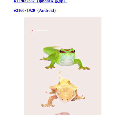
●1170×2532（iphoneX 以降）
●2160×1920（Android）