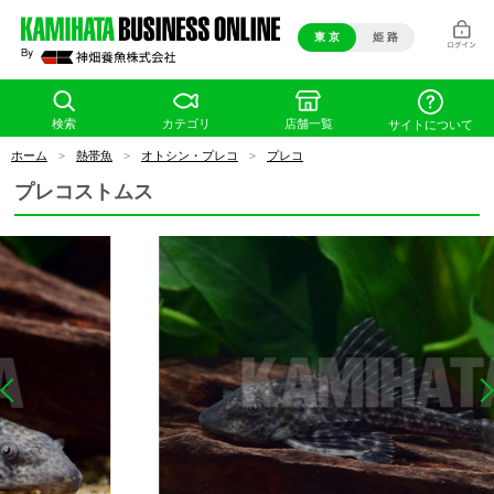
東 京
姫 路
検索
カテゴリ
店舗一覧
サイトについて
ホーム
>
熱帯魚
>
オトシン・プレコ
>
プレコ
プレコストムス