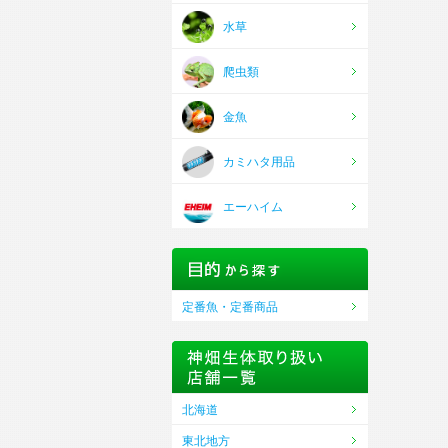
水草
爬虫類
金魚
カミハタ用品
エーハイム
定番魚・定番商品
北海道
東北地方