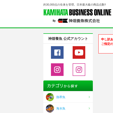
約30,000点の生体を管理。日本最大級の商品点数!!
神畑養魚 公式アカウント
申し訳
ご指定
熱帯魚
海水魚