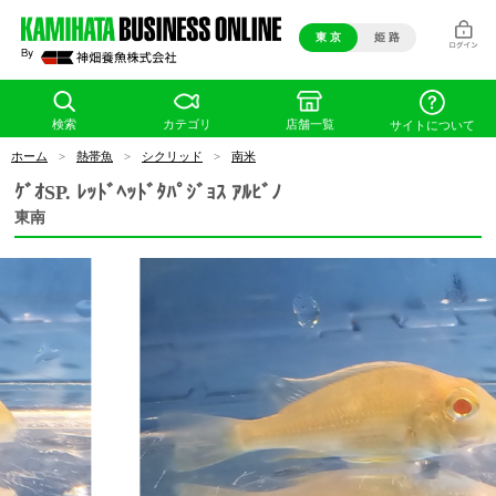
東 京
姫 路
検索
カテゴリ
店舗一覧
サイトについて
ホーム
>
熱帯魚
>
シクリッド
>
南米
ｹﾞｵSP. ﾚｯﾄﾞﾍｯﾄﾞﾀﾊﾟｼﾞｮｽ ｱﾙﾋﾞﾉ
東南