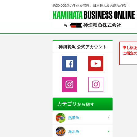
約30,000点の生体を管理。日本最大級の商品点数!!
神畑養魚 公式アカウント
申し訳
ご指定
熱帯魚
海水魚