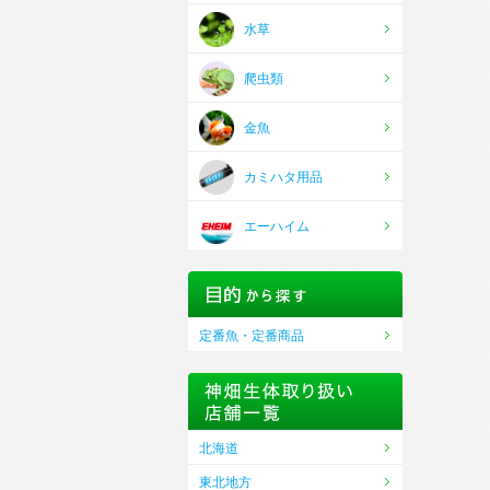
水草
爬虫類
金魚
カミハタ用品
エーハイム
定番魚・定番商品
北海道
東北地方