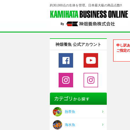
約30,000点の生体を管理。日本最大級の商品点数!!
神畑養魚 公式アカウント
申し訳
ご指定
熱帯魚
海水魚