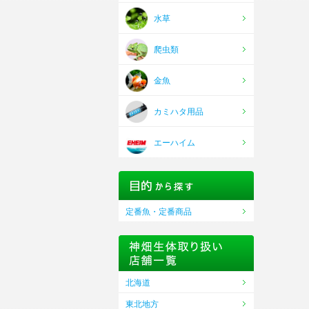
水草
爬虫類
金魚
カミハタ用品
エーハイム
定番魚・定番商品
北海道
東北地方