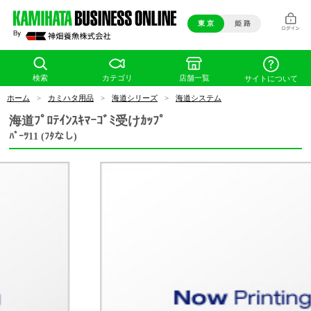
東 京
姫 路
検索
カテゴリ
店舗一覧
サイトについて
ホーム
>
カミハタ用品
>
海道シリーズ
>
海道システム
海道ﾌﾟﾛﾃｲﾝｽｷﾏｰｺﾞﾐ受けｶｯﾌﾟ
ﾊﾟｰﾂ11 (ﾌﾀなし)