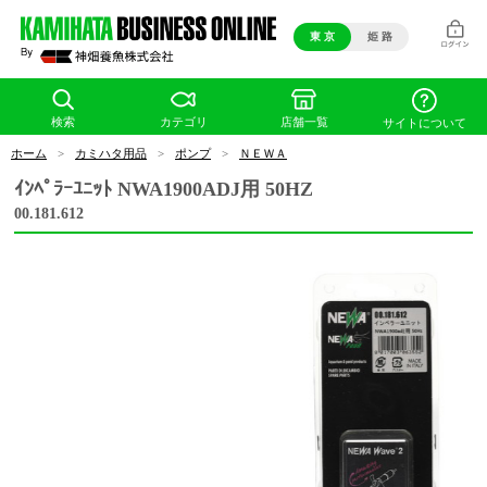
東 京
姫 路
検索
カテゴリ
店舗一覧
サイトについて
ホーム
>
カミハタ用品
>
ポンプ
>
ＮＥＷＡ
ｲﾝﾍﾟﾗｰﾕﾆｯﾄ NWA1900ADJ用 50HZ
00.181.612