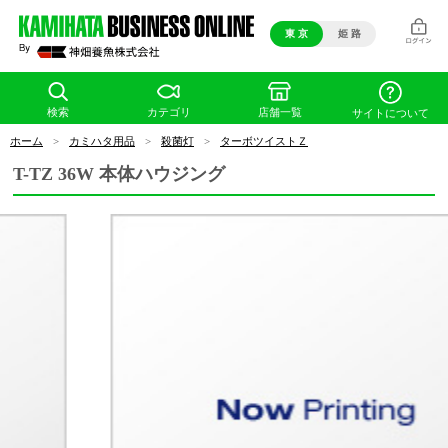
東 京
姫 路
検索
カテゴリ
店舗一覧
サイトについて
ホーム
>
カミハタ用品
>
殺菌灯
>
ターボツイストＺ
T-TZ 36W 本体ハウジング