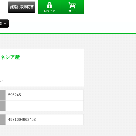
姫路に表示切替
ドネシア産
ン
596245
4971664962453