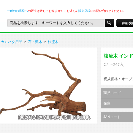
一般のお客様へ
の販売は致しておりません。お近くの
販売店様
にお問い合わせください。
カミハタ用品
>
石・流木
>
枝流木
枝流木 イン
C/T=24ｹ入
税抜価格：オープ
商品コード
在庫
JANコード