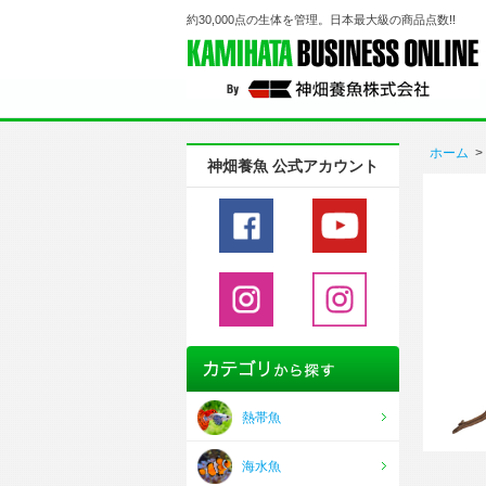
約30,000点の生体を管理。日本最大級の商品点数!!
ホーム
>
神畑養魚 公式アカウント
熱帯魚
海水魚