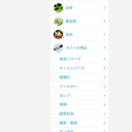
水草
爬虫類
金魚
カミハタ用品
海道シリーズ
Ｒｉｏシリーズ
殺菌灯
フィルター
ポンプ
照明
飼育容器
底床・底砂