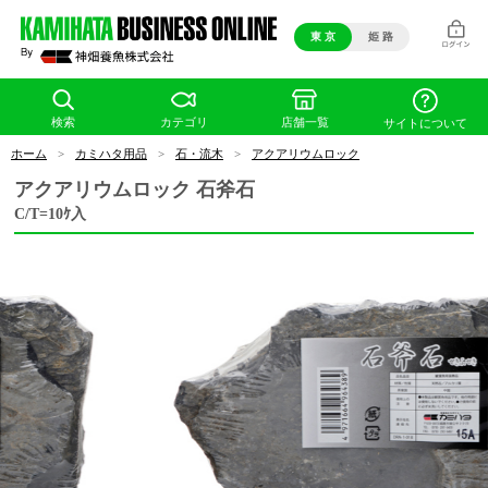
東 京
姫 路
検索
カテゴリ
店舗一覧
サイトについて
ホーム
>
カミハタ用品
>
石・流木
>
アクアリウムロック
アクアリウムロック 石斧石
C/T=10ｹ入