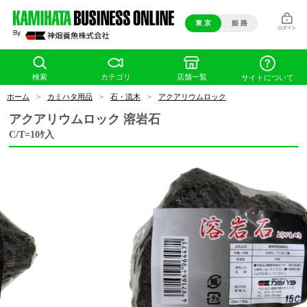
東 京
姫 路
検索
カテゴリ
店舗一覧
サイトについて
ホーム
>
カミハタ用品
>
石・流木
>
アクアリウムロック
アクアリウムロック 溶岩石
C/T=10ｹ入