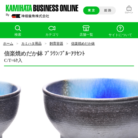
東 京
姫 路
検索
カテゴリ
店舗一覧
サイトについて
ホーム
>
カミハタ用品
>
飼育容器
>
信楽焼めだか鉢
信楽焼めだか鉢 ﾌﾞﾗｳﾝ/ﾌﾞﾙｰｱｸｾﾝﾄ
C/T=6ｹ入