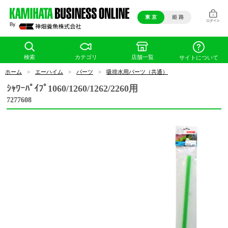
東 京
姫 路
検索
カテゴリ
店舗一覧
サイトについて
ホーム
>
エーハイム
>
パーツ
>
吸排水用パーツ（共通）
ｼｬﾜｰﾊﾟｲﾌﾟ1060/1260/1262/2260用
7277608