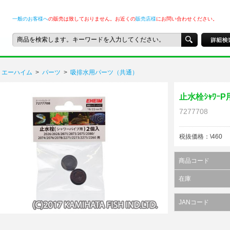
一般のお客様へ
の販売は致しておりません。お近くの
販売店様
にお問い合わせください。
エーハイム
>
パーツ
>
吸排水用パーツ（共通）
止水栓ｼｬﾜｰP用
7277708
税抜価格：\460
商品コード
在庫
JANコード