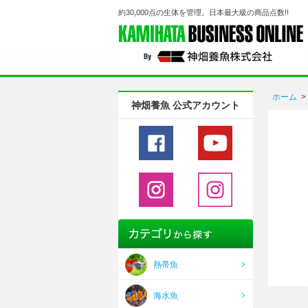
約30,000点の生体を管理。日本最大級の商品点数!!
ホーム
>
神畑養魚 公式アカウント
熱帯魚
海水魚