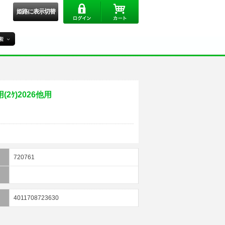
姫路に表示切替
(2ｹ)2026他用
720761
4011708723630