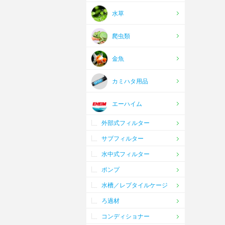
水草
爬虫類
金魚
カミハタ用品
エーハイム
外部式フィルター
サブフィルター
水中式フィルター
ポンプ
水槽／レプタイルケージ
ろ過材
コンディショナー