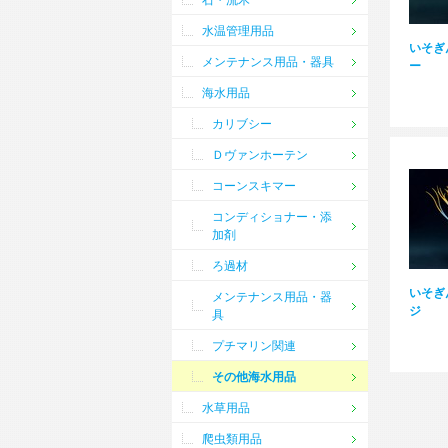
石・流木
水温管理用品
いそぎ
メンテナンス用品・器具
ー
海水用品
カリブシー
Ｄヴァンホーテン
コーンスキマー
コンディショナー・添
加剤
ろ過材
いそぎ
メンテナンス用品・器
ジ
具
プチマリン関連
その他海水用品
水草用品
爬虫類用品