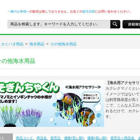
一般のお客様へ
の販売は致しておりません。お近くの
販売店様
にお問い合わせください。
カミハタ用品
>
海水用品
>
その他海水用品
その他海水用品
【海水用アクセサリ
カクレクマノミとい
イメージではないで
は飼育難易度が高く
こで、こんな人工の
れるだけで、カクレ
す。
替え
商品コード
商品名
発売日
価格(安い順)
価格(高い順)
発売日＋商品名