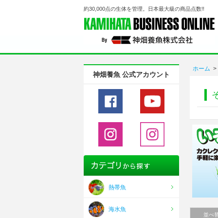
約30,000点の生体を管理。日本最大級の商品点数!!
ホーム
>
神畑養魚 公式アカウント
熱帯魚
海水魚
並べ