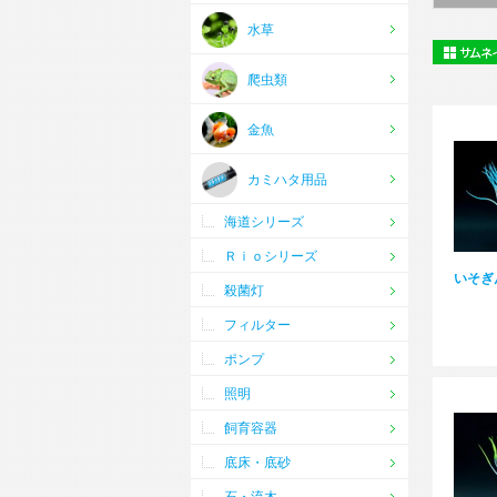
水草
爬虫類
金魚
カミハタ用品
海道シリーズ
Ｒｉｏシリーズ
いそぎ
殺菌灯
フィルター
ポンプ
照明
飼育容器
底床・底砂