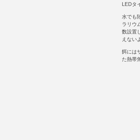
LED
水でも
ラリウ
数設置
えない
餌には
た熱帯