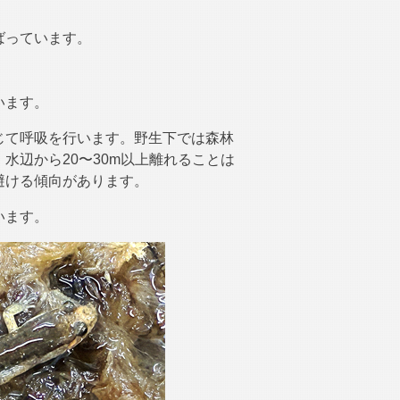
ばっています。
います。
じて呼吸を行います。野生下では森林
水辺から20〜30m以上離れることは
避ける傾向があります。
います。