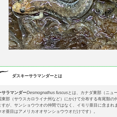
ダスキーサラマンダーとは
ーサラマンダー
Desmognathus fuscus
とは、カナダ東部（ニュ
国東部（サウスカロライナ州など）にかけて分布する有尾類の
ますが、サンショウウオの仲間ではなく、イモリ亜目に含まれ
ウオ亜目はアメリカオオサンショウウオだけです）。