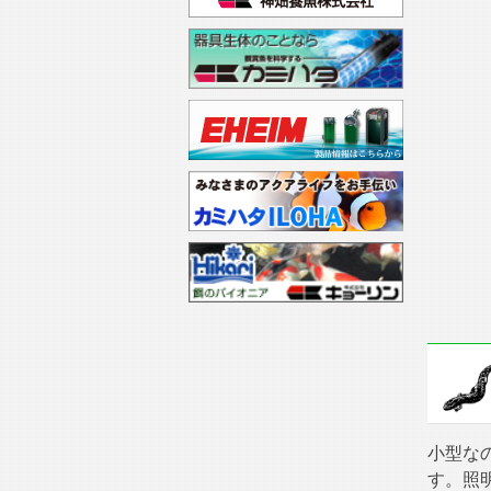
小型な
す。照