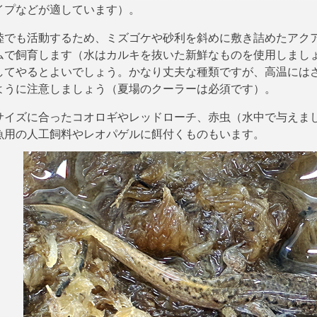
タイプなどが適しています）。
陸でも活動するため、ミズゴケや砂利を斜めに敷き詰めたアク
ムで飼育します（水はカルキを抜いた新鮮なものを使用しまし
してやるとよいでしょう。かなり丈夫な種類ですが、高温にはさ
ように注意しましょう（夏場のクーラーは必須です）。
サイズに合ったコオロギやレッドローチ、赤虫（水中で与えま
魚用の人工飼料やレオパゲルに餌付くものもいます。