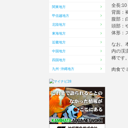
全長:1
関東地方
背面：
甲信越地方
腹部：
北陸地方
頭部：
体形：
東海地方
近畿地方
なお、
内の渓
中国地方
稀です
四国地方
九州･沖縄地方
肉食で