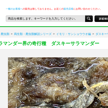
一般のお客様へ
の販売は致しておりません。お近くの
販売店様
にお問い合わせください。
爬虫類
>
両生類・爬虫類解説シリーズ
>
イモリ・サンショウウオ編
>
ダスキー
ラマンダー界の奇行種 ダスキーサラマンダー