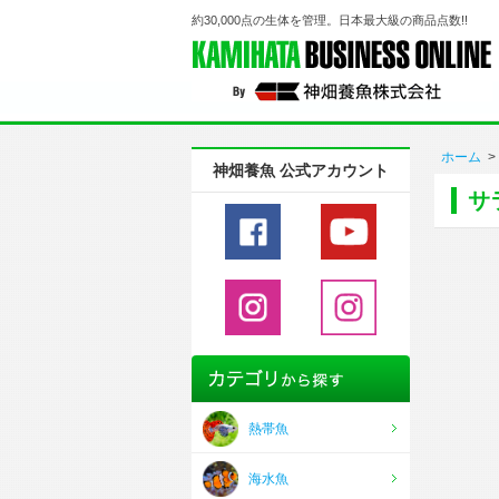
約30,000点の生体を管理。日本最大級の商品点数!!
ホーム
>
神畑養魚 公式アカウント
サ
熱帯魚
海水魚