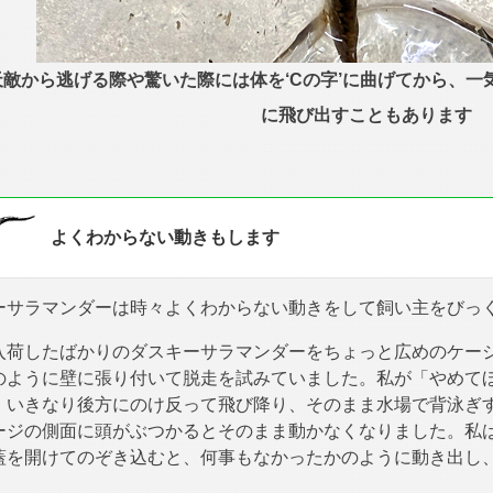
天敵から逃げる際や驚いた際には体を‘Cの字’に曲げてから、
に飛び出すこともあります
よくわからない動きもします
ーサラマンダーは時々よくわからない動きをして飼い主をびっ
入荷したばかりのダスキーサラマンダーをちょっと広めのケージ（6
のように壁に張り付いて脱走を試みていました。私が「やめて
、いきなり後方にのけ反って飛び降り、そのまま水場で背泳ぎ
ージの側面に頭がぶつかるとそのまま動かなくなりました。私
蓋を開けてのぞき込むと、何事もなかったかのように動き出し