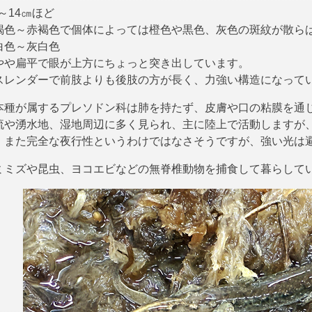
0～14㎝ほど
褐色～赤褐色で個体によっては橙色や黒色、灰色の斑紋が散ら
白色～灰白色
やや扁平で眼が上方にちょっと突き出しています。
スレンダーで前肢よりも後肢の方が長く、力強い構造になって
本種が属するプレソドン科は肺を持たず、皮膚や口の粘膜を通
流や湧水地、湿地周辺に多く見られ、主に陸上で活動しますが、
。また完全な夜行性というわけではなさそうですが、強い光は
ミミズや昆虫、ヨコエビなどの無脊椎動物を捕食して暮らして