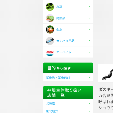
水草
爬虫類
金魚
カミハタ用品
エーハイム
定番魚・定番商品
ダスキ
カ合衆
呼ばれ
北海道
ショウ
東北地方