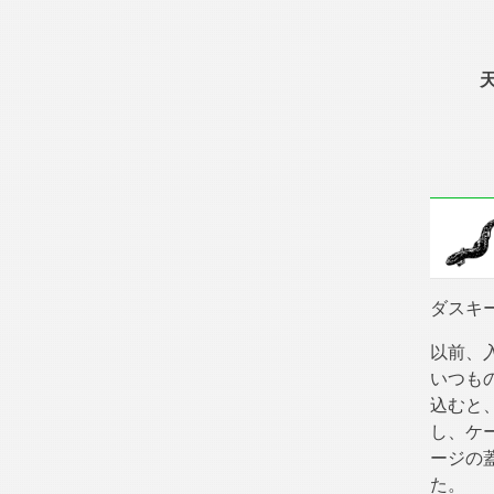
ダスキ
以前、
いつも
込むと
し、ケ
ージの
た。