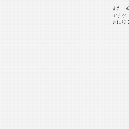
また、
ですが
通に歩