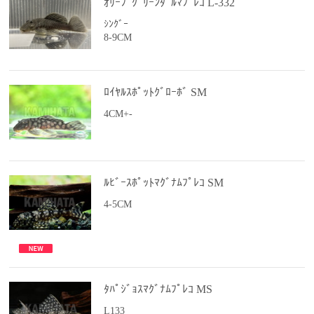
ｵﾘｰﾌﾞｸﾞﾘｰﾝﾀﾞﾙﾏﾌﾟﾚｺ L-332
ｼﾝｸﾞｰ
8-9CM
ﾛｲﾔﾙｽﾎﾟｯﾄｸﾞﾛｰﾎﾞ SM
4CM+-
ﾙﾋﾞｰｽﾎﾟｯﾄﾏｸﾞﾅﾑﾌﾟﾚｺ SM
4-5CM
ﾀﾊﾟｼﾞｮｽﾏｸﾞﾅﾑﾌﾟﾚｺ MS
L133