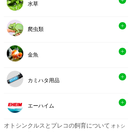
水草
爬虫類
金魚
カミハタ用品
エーハイム
オトシンクルスとプレコの飼育について
オトシ