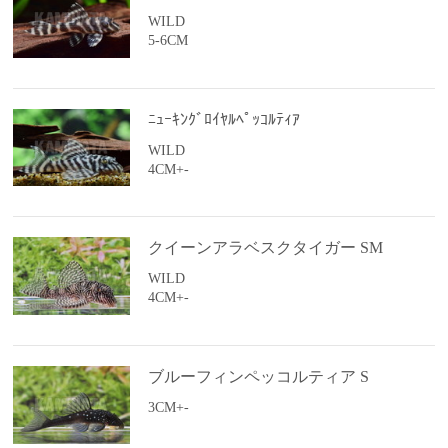
WILD
5-6CM
ﾆｭｰｷﾝｸﾞﾛｲﾔﾙﾍﾟｯｺﾙﾃｨｱ
WILD
4CM+-
クイーンアラベスクタイガー SM
WILD
4CM+-
ブルーフィンペッコルティア S
3CM+-