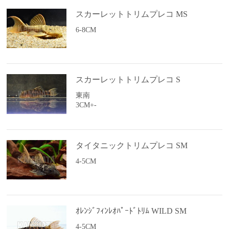
スカーレットトリムプレコ MS
6-8CM
スカーレットトリムプレコ S
東南
3CM+-
タイタニックトリムプレコ SM
4-5CM
ｵﾚﾝｼﾞﾌｨﾝﾚｵﾊﾟｰﾄﾞﾄﾘﾑ WILD SM
4-5CM