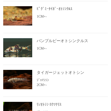
ﾋﾟｸﾞﾐｰﾀｲｶﾞｰｵﾄｼﾝｸﾙｽ
1CM+-
バンブルビーオトシンクルス
1CM+-
タイガージェットオトシン
ｼﾞｬﾏﾝｼﾝ
2CM+-
ﾘﾉｵﾄｼﾝ ﾛｸｿｹﾘｽ