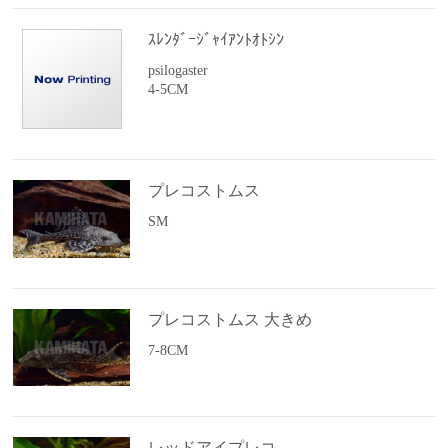
ｽﾚﾝﾀﾞｰｼﾞｬｲｱﾝﾄｵﾄｼﾝ
psilogaster
4-5CM
プレコストムス
SM
プレコストムス 大きめ
7-8CM
レッドアイプレコ