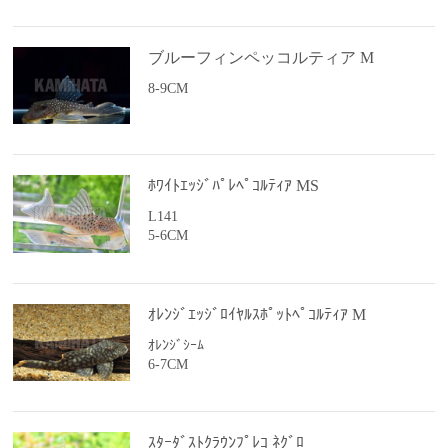
ブルーフィンペッコルティア M
8-9CM
ﾎﾜｲﾄｴｯｼﾞﾊﾟﾚﾍﾟｺﾙﾃｨｱ MS
L141
5-6CM
ｵﾚﾝｼﾞｴｯｼﾞﾛｲﾔﾙｽﾎﾟｯﾄﾍﾟｺﾙﾃｨｱ M
ｵﾚﾝｼﾞｼｰﾑ
6-7CM
ｽﾀｰﾀﾞｽﾄｸﾗｳﾝﾌﾟﾚｺ ﾈｸﾞﾛ