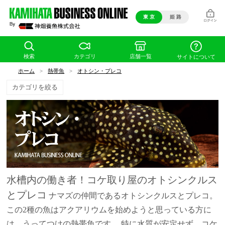
東 京
姫 路
検索
カテゴリ
店舗一覧
サイトについて
ホーム
>
熱帯魚
>
オトシン・プレコ
カテゴリを絞る
水槽内の働き者！コケ取り屋のオトシンクルス
とプレコ
ナマズの仲間であるオトシンクルスとプレコ。
この2種の魚はアクアリウムを始めようと思っている方に
は、うってつけの熱帯魚です。 特に水質が安定せず、コケ