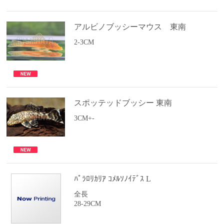
アルビノブッシーマウス 東南
2-3CM
スポッテッドブッシー 東南
3CM+-
ﾊﾟﾗﾛﾘｶﾘｱ ｺﾒﾙｿﾉｲﾃﾞｽ L
全長
28-29CM