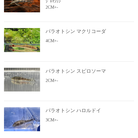
ｼﾞｬﾏﾝｼﾝ
2CM+-
パラオトシン マクリコーダ
4CM+-
パラオトシン スピロソーマ
2CM+-
パラオトシン ハロルドイ
3CM+-