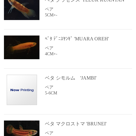
ペア
5CM+-
ﾍﾞﾀ ﾃﾞﾆｽﾔﾝｷﾞ 'MUARA OREH'
ペア
4CM+-
ベタ シモルム 'JAMBI'
ペア
5-6CM
ベタ マクロストマ 'BRUNEI'
ペア