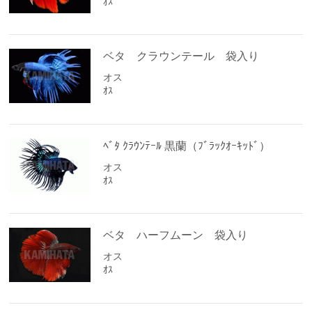
ｵｽ
ベタ クラウンテール 袋入り
オス
ｵｽ
ﾍﾞﾀ ｸﾗｳﾝﾃｰﾙ 黒蘭（ﾌﾞﾗｯｸｵｰｷｯﾄﾞ）
オス
ｵｽ
ベタ ハーフムーン 袋入り
オス
ｵｽ