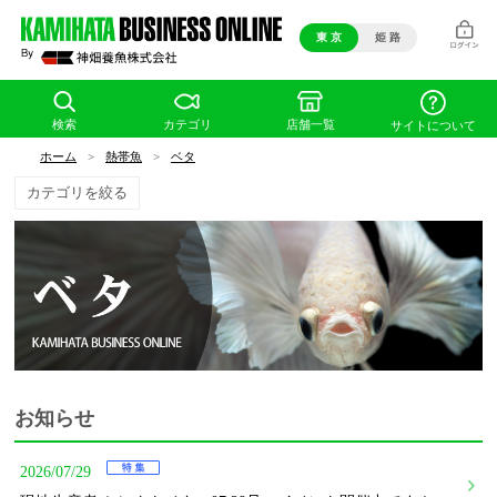
東 京
姫 路
検索
カテゴリ
店舗一覧
サイトについて
ホーム
>
熱帯魚
>
ベタ
カテゴリを絞る
お知らせ
2026/07/29