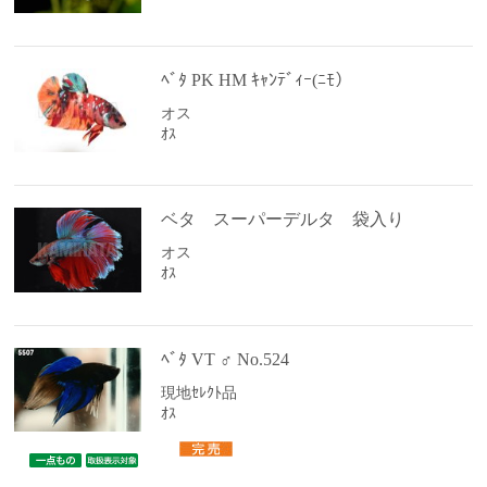
ﾍﾞﾀ PK HM ｷｬﾝﾃﾞｨｰ(ﾆﾓ）
オス
ｵｽ
ベタ スーパーデルタ 袋入り
オス
ｵｽ
ﾍﾞﾀ VT ♂ No.524
現地ｾﾚｸﾄ品
ｵｽ