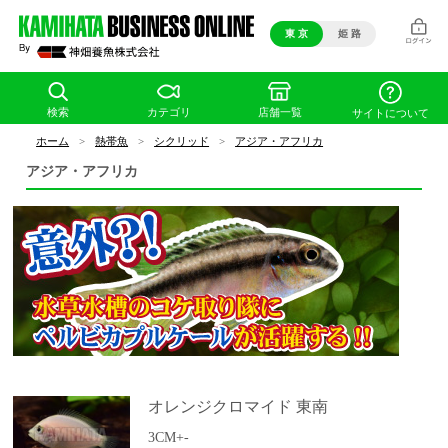
東 京
姫 路
検索
カテゴリ
店舗一覧
サイトについて
ホーム
>
熱帯魚
>
シクリッド
>
アジア・アフリカ
アジア・アフリカ
オレンジクロマイド 東南
3CM+-