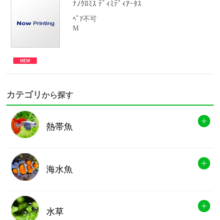
ﾅﾉｸﾛﾐｽ ﾃﾞｨﾐﾃﾞｨｱｰﾀｽ
ﾍﾟｱ不可
M
カテゴリ
から探す
熱帯魚
海水魚
水草