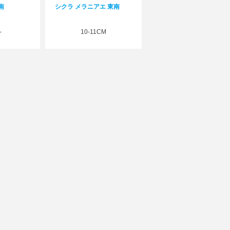
東南
シクラ メラニアエ 東南
-
10-11CM