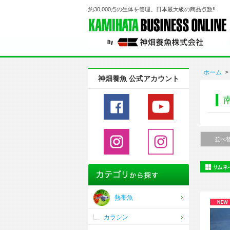
約30,000点の生体を管理。日本最大級の商品点数!!
ホーム
>
神畑養魚 公式アカウント
並べ
熱帯魚
カラシン