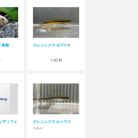
SM 東南
クレニシクラ ゼブリナ
-
7-8CM
ピディフェ
クレニシクラ ルシウス
ペルー