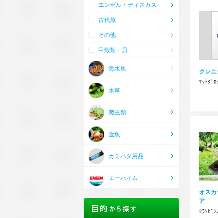
エンゼル・ディスカス
古代魚
その他
甲殻類・貝
海水魚
クレニ
ﾏｯﾄｸﾞﾛ
水草
爬虫類
金魚
カミハタ用品
エーハイム
オスカー
ア
ｸﾗｼﾋﾟﾝ