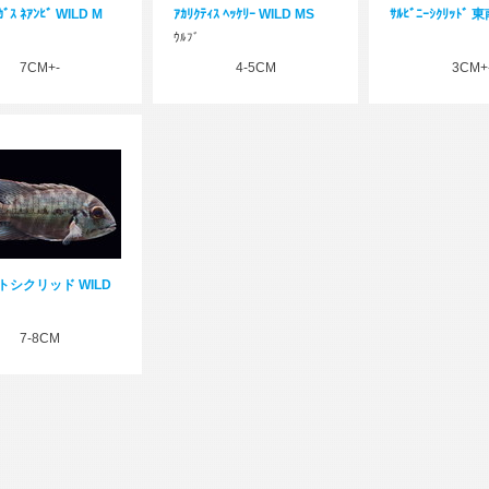
ｶﾞｽ ﾈｱﾝﾋﾞ WILD M
ｱｶﾘｸﾃｨｽ ﾍｯｹﾘｰ WILD MS
ｻﾙﾋﾞﾆｰｼｸﾘｯﾄﾞ 
ｳﾙﾌﾞ
7CM+-
4-5CM
3CM+
トシクリッド WILD
7-8CM