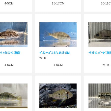
4-5CM
15-17CM
10-11
ｼｽ ﾊｲﾁｴﾝｼｽ 東南
ｹﾞｵﾌｧｰｶﾞｽ SP. ｶｸｴﾀ SM
ﾍﾘｸﾃｨｽ ﾊﾟｰｾｲ 東
WILD
4-5CM
4-5CM
6CM+