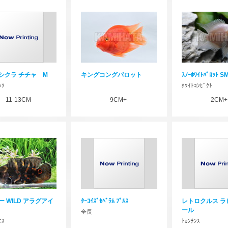
シクラ チチャ M
キングコングパロット
ｽﾉｰﾎﾜｲﾄﾊﾟﾛｯﾄ 
ｯｿ
ﾎﾜｲﾄｺﾝﾋﾞｸﾄ
11-13CM
9CM+-
2CM+
 WILD アラグアイ
ﾀｰｺｲｽﾞｾﾍﾞﾗﾑ ﾌﾟﾙｽ
レトロクルス ラ
ール
全長
ﾆｽ
ﾄｶﾝﾁﾝｽ