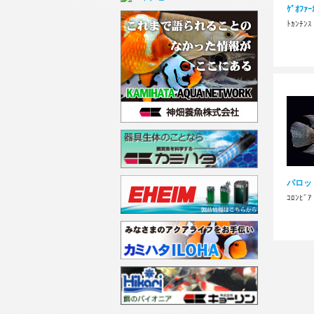
ｹﾞｵﾌｧｰ
ﾄｶﾝﾁﾝｽ
パロッ
ｺﾛﾝﾋﾞｱ