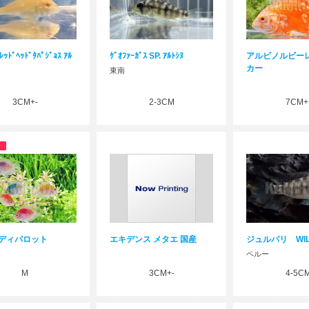
 ﾚｯﾄﾞﾍｯﾄﾞﾀﾊﾟｼﾞｮｽ ｱﾙ
ｹﾞｵﾌｧｰｶﾞｽ SP. ｱﾙﾄｼﾇ
アルビノルビー
カー
東南
3CM+-
2-3CM
7CM+
ディパロット
エキデンス メタエ 国産
ジュルパリ WIL
ペルー
M
3CM+-
4-5C