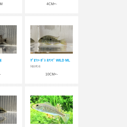
CM
4CM+-
南
ｹﾞｵﾌｧｰｶﾞｽ ﾈｱﾝﾋﾞ WILD ML
ﾄｶﾝﾁﾝｽ
-
10CM+-