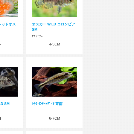
レッドオス
オスカー WILD コロンビア
SM
ｵｾﾗｰﾀｽ
-
4-5CM
D SM
ｼｸﾗ ｲﾝﾀｰﾒﾃﾞｨｱ 東南
M
6-7CM