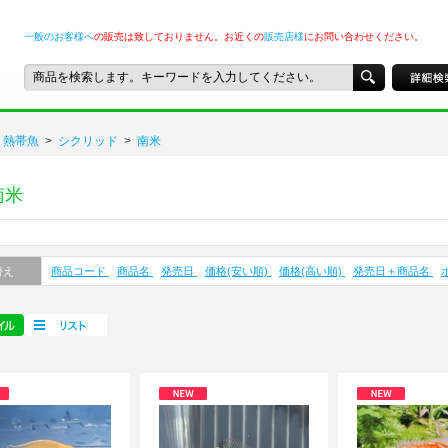
一般のお客様へ
の販売は致しておりません。お近くの
販売店様
にお問い合わせください。
熱帯魚
>
シクリッド
>
南米
南米
替え
商品コード
商品名
発売日
価格(安い順)
価格(高い順)
発売日＋商品名