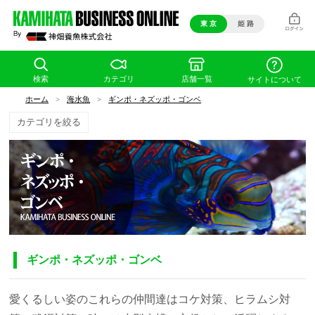
東 京
姫 路
検索
カテゴリ
店舗一覧
サイトについて
ホーム
>
海水魚
>
ギンポ・ネズッポ・ゴンベ
カテゴリを絞る
ギンポ・ネズッポ・ゴンベ
愛くるしい姿のこれらの仲間達はコケ対策、ヒラムシ対