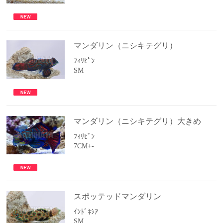
マンダリン（ニシキテグリ）
ﾌｨﾘﾋﾟﾝ
SM
マンダリン（ニシキテグリ）大きめ
ﾌｨﾘﾋﾟﾝ
7CM+-
スポッテッドマンダリン
ｲﾝﾄﾞﾈｼｱ
SM