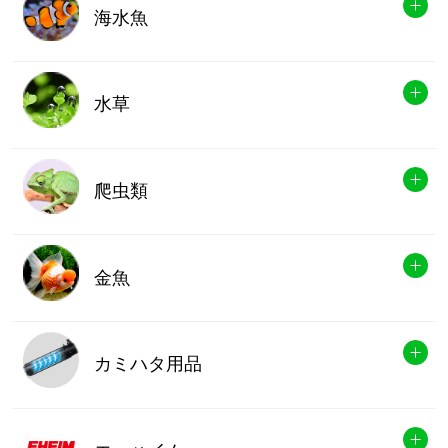
海水魚
水草
爬虫類
金魚
カミハタ用品