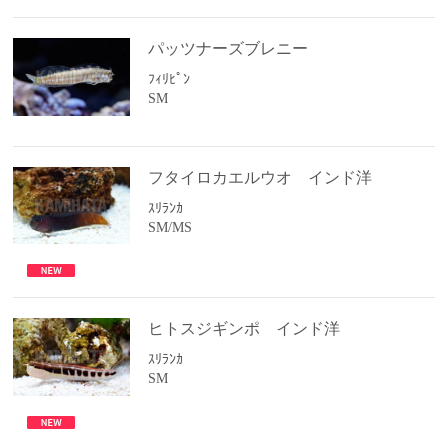
パッツナーズブレニー
ﾌｨﾘﾋﾟﾝ
SM
フタイロカエルウオ インド洋
ｽﾘﾗﾝｶ
SM/MS
ヒトスジギンポ インド洋
ｽﾘﾗﾝｶ
SM