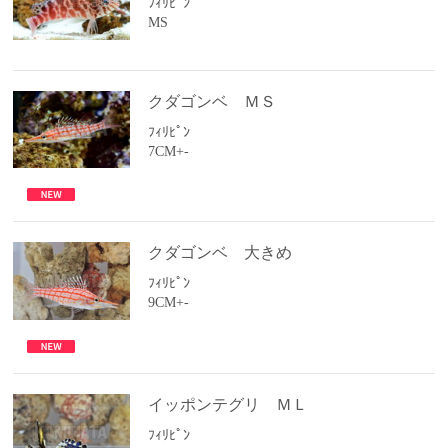
ﾌｨﾘﾋﾟﾝ
MS
クダゴンベ ＭＳ
ﾌｨﾘﾋﾟﾝ
7CM+-
クダゴンベ 大きめ
ﾌｨﾘﾋﾟﾝ
9CM+-
イッポンテグリ ＭＬ
ﾌｨﾘﾋﾟﾝ