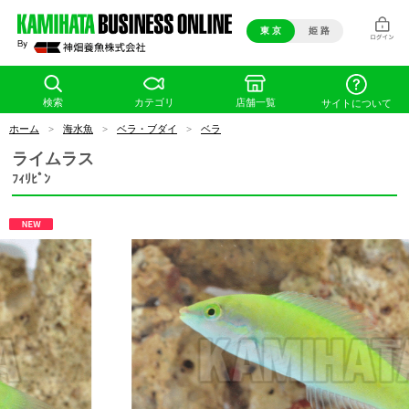
東 京
姫 路
検索
カテゴリ
店舗一覧
サイトについて
ホーム
>
海水魚
>
ベラ・ブダイ
>
ベラ
ライムラス
ﾌｨﾘﾋﾟﾝ