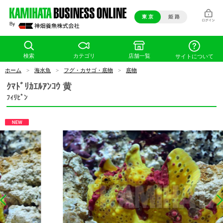
東 京
姫 路
検索
カテゴリ
店舗一覧
サイトについて
ホーム
>
海水魚
>
フグ・カサゴ・底物
>
底物
ｸﾏﾄﾞﾘｶｴﾙｱﾝｺｳ 黄
ﾌｨﾘﾋﾟﾝ