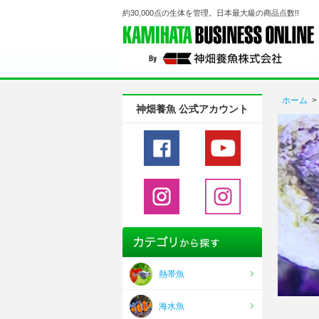
約30,000点の生体を管理。日本最大級の商品点数!!
ホーム
>
神畑養魚 公式アカウント
熱帯魚
海水魚