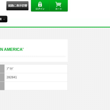
姫路に表示切替
IN AMERICA'
ﾌﾟﾗｸﾞ
282841