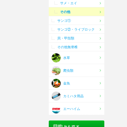
サメ・エイ
その他
サンゴ①
サンゴ②・ライブロック
貝・甲殻類
その他無脊椎
水草
爬虫類
金魚
カミハタ用品
エーハイム