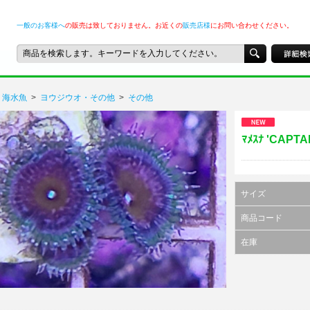
一般のお客様へ
の販売は致しておりません。お近くの
販売店様
にお問い合わせください。
海水魚
>
ヨウジウオ・その他
>
その他
ﾏﾒｽﾅ 'CAPTA
サイズ
商品コード
在庫