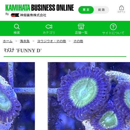
東 京
姫 路
検索
カテゴリ
店舗一覧
サイトについて
ホーム
>
海水魚
>
ヨウジウオ・その他
>
その他
ﾏﾒｽﾅ 'FUNNY D'