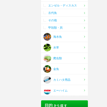
エンゼル・ディスカス
古代魚
その他
甲殻類・貝
海水魚
水草
爬虫類
金魚
カミハタ用品
エーハイム