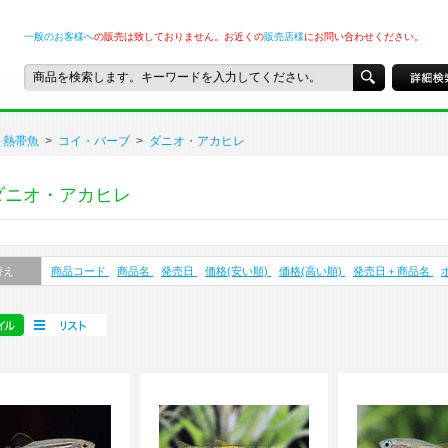
一般のお客様へ
の販売は致しておりません。お近くの
販売店様
にお問い合わせください。
熱帯魚
>
コイ・バーブ
>
ダニオ・アカヒレ
ダニオ・アカヒレ
替え
商品コード
商品名
発売日
価格(安い順)
価格(高い順)
発売日＋商品名