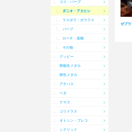
コイ・バーブ
ダニオ・アカヒレ
ラスボラ・ボララス
ゼブラ
バーブ
ローチ・底物
その他
グッピー
卵胎生メダカ
卵生メダカ
アナバス
ベタ
ナマズ
コリドラス
オトシン・プレコ
シクリッド