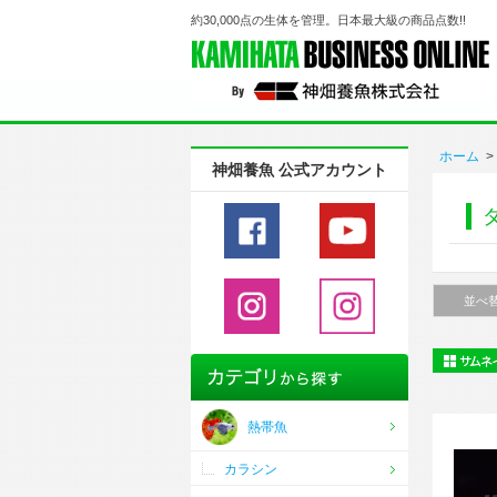
約30,000点の生体を管理。日本最大級の商品点数!!
ホーム
>
神畑養魚 公式アカウント
並べ
熱帯魚
カラシン