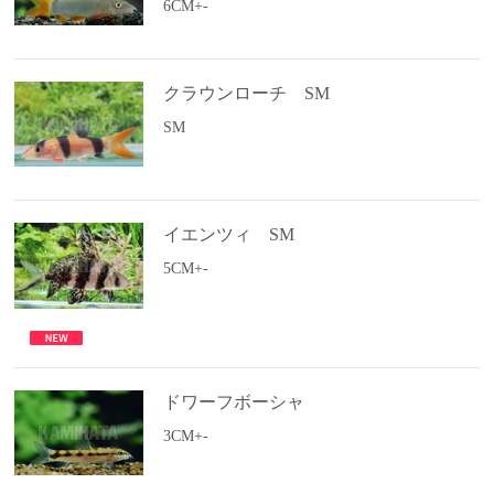
6CM+-
クラウンローチ SM
SM
イエンツィ SM
5CM+-
ドワーフボーシャ
3CM+-