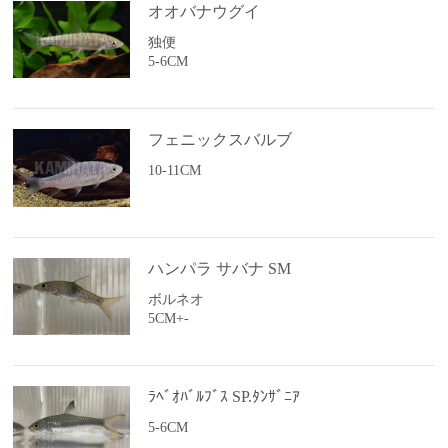
オオバナウグイ
独便
5-6CM
フェニックスバルブ
10-11CM
ハンパラ サバナ SM
ボルネオ
5CM+-
ﾗﾍﾞｵﾊﾞﾙﾌﾞｽ SP.ﾀﾝｻﾞﾆｱ
5-6CM