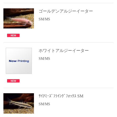
ゴールデンアルジーイーター
SM/MS
ホワイトアルジーイーター
SM/MS
ｻｲｱﾐｰｽﾞﾌﾗｲﾝｸﾞﾌｫｯｸｽ SM
SM/MS