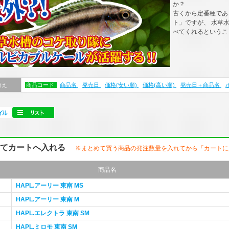
か？
古くから定番種であ
ト」ですが、 水草
べてくれるというこ
替え
商品コード
商品名
発売日
価格(安い順)
価格(高い順)
発売日＋商品名
めてカートへ入れる
※まとめて買う商品の発注数量を入れてから「カートに
商品名
HAPL.アーリー 東南 MS
HAPL.アーリー 東南 M
HAPL.エレクトラ 東南 SM
HAPL.ミロモ 東南 SM