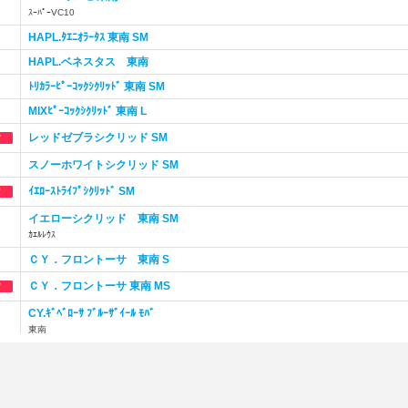
ｽｰﾊﾟｰVC10
HAPL.ﾀｴﾆｵﾗｰﾀｽ 東南 SM
HAPL.ベネスタス 東南
ﾄﾘｶﾗｰﾋﾟｰｺｯｸｼｸﾘｯﾄﾞ 東南 SM
MIXﾋﾟｰｺｯｸｼｸﾘｯﾄﾞ 東南 L
レッドゼブラシクリッド SM
スノーホワイトシクリッド SM
ｲｴﾛｰｽﾄﾗｲﾌﾟｼｸﾘｯﾄﾞ SM
イエローシクリッド 東南 SM
ｶｴﾙﾚｳｽ
ＣＹ．フロントーサ 東南 S
ＣＹ．フロントーサ 東南 MS
CY.ｷﾞﾍﾞﾛｰｻ ﾌﾞﾙｰｻﾞｲｰﾙ ﾓﾊﾞ
東南
CY.ｷﾞﾍﾞﾛｰｻ BLACK WIDOW
東南
ﾈｵﾗﾝﾌﾟﾛ ｵｾﾗｰﾀｽ ﾌﾞﾙｰ