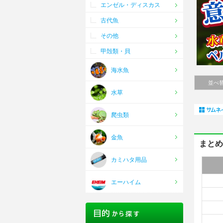
エンゼル・ディスカス
古代魚
その他
甲殻類・貝
海水魚
並べ
水草
爬虫類
金魚
まと
カミハタ用品
エーハイム