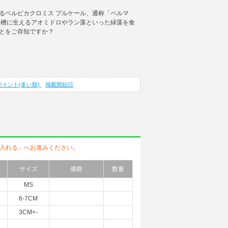
るペルビカクロミス プルケール、通称「ペルマ
水槽に生えるアオミドロやラン藻といった緑藻を食
とをご存知ですか？
ポイント(多い順)
掲載開始日
入れる」へお進みください。
サイズ
価格
数量
MS
6-7CM
3CM+-