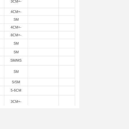
3CM+-
4CM+-
SM
4CM+-
8CM+-
SM
SM
SM/MS
SM
S/SM
5-6CM
3CM+-
3CM+-
2-3CM