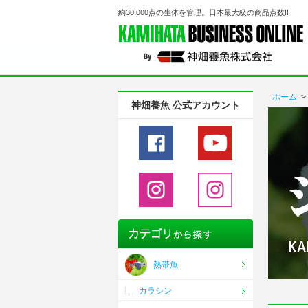
約30,000点の生体を管理。日本最大級の商品点数!!
ホーム
>
神畑養魚 公式アカウント
熱帯魚
カラシン