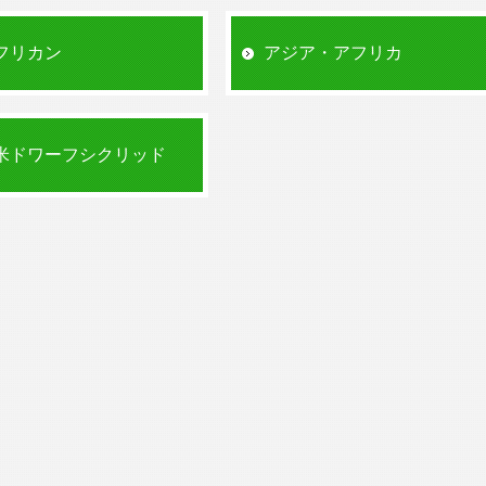
欧便
ﾈｵﾗﾝﾌﾟﾛ ﾚﾚｳﾋﾟｰ UVIRA ORANGE
フリカン
アジア・アフリカ
欧便
ライオンヘッドシクリッド 東南
ライオンヘッドシクリッド WILD
ｽﾃｱﾄｸﾗﾇｽ ﾃｨﾅﾝﾃｨ
米ドワーフシクリッド
WILD
ﾍﾟﾙﾋﾞｶ ﾌﾟﾙｹｰﾙ 東南
ﾍﾟｱ指定不可
PEL.ﾌﾟﾙｹｰﾙ ｲｴﾛｰ WILD
ﾅｲｼﾞｪﾘｱ
PEL.ﾌﾟﾙｹｰﾙ ﾚｯﾄﾞ WILD
ﾅｲｼﾞｪﾘｱ
ﾅﾉｸﾛﾐｽ ﾃﾞｨﾐﾃﾞｨｱｰﾀｽ
ﾍﾟｱ不可
オレンジクロマイド 東南
ﾅﾝﾄﾞﾌﾟｼｽ ﾊｲﾁｴﾝｼｽ 東南
ｻﾙﾋﾞﾆｰｼｸﾘｯﾄﾞ 東南
ｽﾉｰﾎﾜｲﾄﾊﾟﾛｯﾄ SM 東南