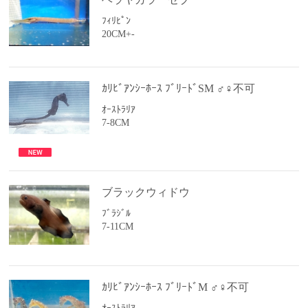
ﾌｨﾘﾋﾟﾝ
20CM+-
ｶﾘﾋﾞｱﾝｼｰﾎｰｽ ﾌﾞﾘｰﾄﾞSM ♂♀不可
ｵｰｽﾄﾗﾘｱ
7-8CM
ブラックウィドウ
ﾌﾞﾗｼﾞﾙ
7-11CM
ｶﾘﾋﾞｱﾝｼｰﾎｰｽ ﾌﾞﾘｰﾄﾞM ♂♀不可