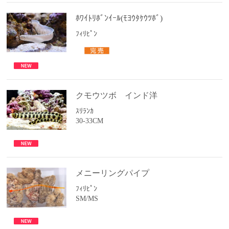
ﾎﾜｲﾄﾘﾎﾞﾝｲｰﾙ(ﾓﾖｳﾀｹｳﾂﾎﾞ)
ﾌｨﾘﾋﾟﾝ
クモウツボ インド洋
ｽﾘﾗﾝｶ
30-33CM
メニーリングパイプ
ﾌｨﾘﾋﾟﾝ
SM/MS