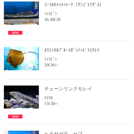
ｺｰﾗﾙｷｬｯﾄｼｬｰｸ（ｻﾝｺﾞﾄﾗｻﾞﾒ)
ﾌｨﾘﾋﾟﾝ
30-40CM
ｵﾘｴﾝﾀﾙﾌﾞﾙｰｽﾎﾟｯﾃｯﾄﾞﾏｽｸﾚｲ
ﾌｨﾘﾋﾟﾝ
20CM+-
チェーンリンクモレイ
ｱﾒﾘｶ
15CM+-
ヘラヤガラ セブ