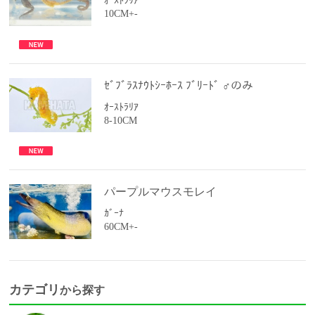
ｵｰｽﾄﾗﾘｱ
10CM+-
ｾﾞﾌﾞﾗｽﾅｳﾄｼｰﾎｰｽ ﾌﾞﾘｰﾄﾞ ♂のみ
ｵｰｽﾄﾗﾘｱ
8-10CM
パープルマウスモレイ
ｶﾞｰﾅ
60CM+-
カテゴリ
から探す