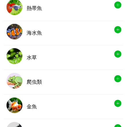
熱帯魚
海水魚
水草
爬虫類
金魚