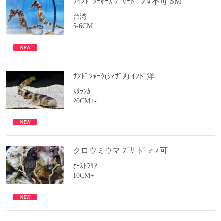
ﾗｲﾝﾄﾞｼｰﾎｰｽ ﾌﾞﾘｰﾄﾞ ♂♀不可 SM
台湾
5-6CM
ｻﾝﾄﾞｼｬｰｸ(ｼﾏｻﾞﾒ) ｲﾝﾄﾞ洋
ｽﾘﾗﾝｶ
20CM+-
クロウミウマ ﾌﾞﾘｰﾄﾞ ♂♀可
ｵｰｽﾄﾗﾘｱ
10CM+-