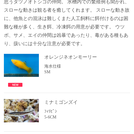
思うタツノオトシゴの仲間。 水槽内での繁殖例も聞かれ、
スローな動きは観る者を癒してくれます。 スローな動き故
に、他魚との混泳は難しくまた人工飼料に餌付けるのは困
難な種が多く、生き餌、冷凍餌の用意が必要です。
ウツ
ボ、サメ、エイの仲間は凶暴であったり、毒がある種もあ
り、扱いには十分な注意が必要です。
オレンジネオンモーリー
海水仕様
SM
ミナミゴンズイ
ﾌｨﾘﾋﾟﾝ
5-6CM