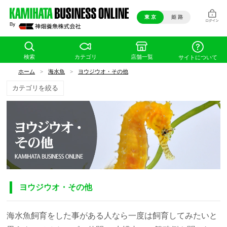
東 京
姫 路
検索
カテゴリ
店舗一覧
サイトについて
ホーム
>
海水魚
>
ヨウジウオ・その他
カテゴリを絞る
ヨウジウオ・その他
海水魚飼育をした事がある人なら一度は飼育してみたいと