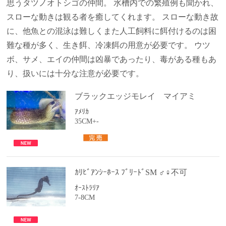
思うタツノオトシゴの仲間。 水槽内での繁殖例も聞かれ、
スローな動きは観る者を癒してくれます。 スローな動き故
に、他魚との混泳は難しくまた人工飼料に餌付けるのは困
難な種が多く、生き餌、冷凍餌の用意が必要です。
ウツ
ボ、サメ、エイの仲間は凶暴であったり、毒がある種もあ
り、扱いには十分な注意が必要です。
ブラックエッジモレイ マイアミ
ｱﾒﾘｶ
35CM+-
ｶﾘﾋﾞｱﾝｼｰﾎｰｽ ﾌﾞﾘｰﾄﾞSM ♂♀不可
ｵｰｽﾄﾗﾘｱ
7-8CM