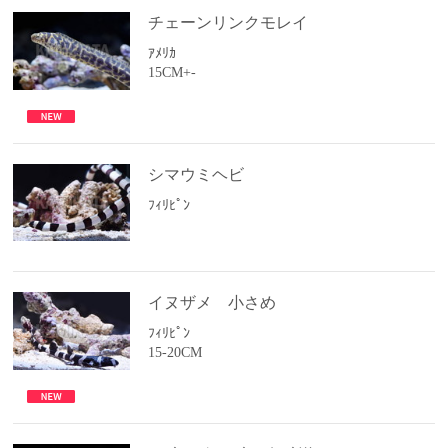
チェーンリンクモレイ
ｱﾒﾘｶ
15CM+-
シマウミヘビ
ﾌｨﾘﾋﾟﾝ
イヌザメ 小さめ
ﾌｨﾘﾋﾟﾝ
15-20CM