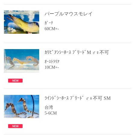
パープルマウスモレイ
ｶﾞｰﾅ
60CM+-
ｶﾘﾋﾞｱﾝｼｰﾎｰｽ ﾌﾞﾘｰﾄﾞM ♂♀不可
ｵｰｽﾄﾗﾘｱ
10CM+-
ﾗｲﾝﾄﾞｼｰﾎｰｽ ﾌﾞﾘｰﾄﾞ ♂♀不可 SM
台湾
5-6CM