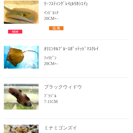
ﾘｰﾌｽﾃｨﾝｸﾞﾚｲ(ﾙﾘﾎｼｴｲ)
ｲﾝﾄﾞﾈｼｱ
20CM+-
ｵﾘｴﾝﾀﾙﾌﾞﾙｰｽﾎﾟｯﾃｯﾄﾞﾏｽｸﾚｲ
ﾌｨﾘﾋﾟﾝ
20CM+-
ブラックウィドウ
ﾌﾞﾗｼﾞﾙ
7-11CM
ミナミゴンズイ