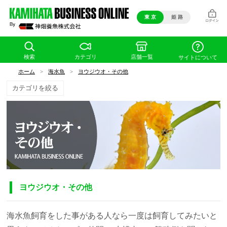
東 京
姫 路
検索
カテゴリ
店舗一覧
サイトについて
ホーム
>
海水魚
>
ヨウジウオ・その他
カテゴリを絞る
ヨウジウオ・その他
海水魚飼育をした事がある人なら一度は飼育してみたいと