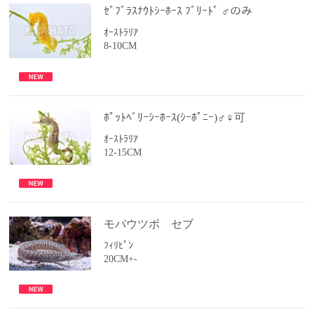
ｾﾞﾌﾞﾗｽﾅｳﾄｼｰﾎｰｽ ﾌﾞﾘｰﾄﾞ ♂のみ
ｵｰｽﾄﾗﾘｱ
8-10CM
ﾎﾟｯﾄﾍﾞﾘｰｼｰﾎｰｽ(ｼｰﾎﾟﾆｰ)♂♀可
ｵｰｽﾄﾗﾘｱ
12-15CM
モバウツボ セブ
ﾌｨﾘﾋﾟﾝ
20CM+-