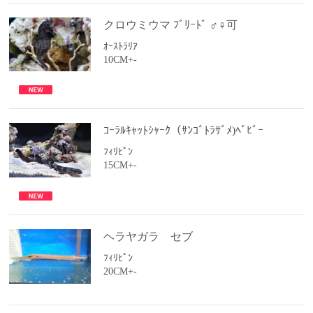
クロウミウマ ﾌﾞﾘｰﾄﾞ ♂♀可
ｵｰｽﾄﾗﾘｱ
10CM+-
ｺｰﾗﾙｷｬｯﾄｼｬｰｸ（ｻﾝｺﾞﾄﾗｻﾞﾒ)ﾍﾞﾋﾞｰ
ﾌｨﾘﾋﾟﾝ
15CM+-
ヘラヤガラ セブ
ﾌｨﾘﾋﾟﾝ
20CM+-