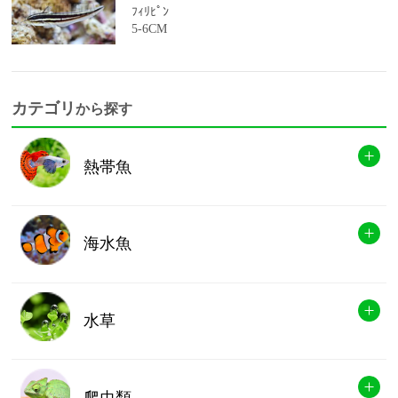
ﾌｨﾘﾋﾟﾝ
5-6CM
カテゴリ
から探す
熱帯魚
海水魚
水草
爬虫類