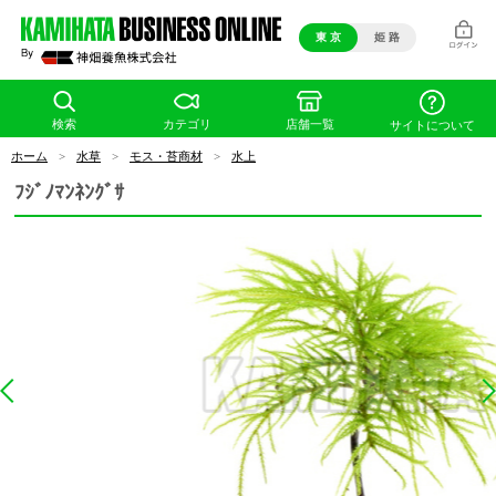
東 京
姫 路
検索
カテゴリ
店舗一覧
サイトについて
ホーム
>
水草
>
モス・苔商材
>
水上
ﾌｼﾞﾉﾏﾝﾈﾝｸﾞｻ