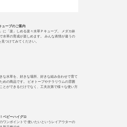
キューブのご案内
」に「楽」しめる楽々水草Ｐキューブ。 メダカ鉢
で水草の育成が楽しめます。 みんな表情が違うの
を見つけてみてください。
きな水草を、好きな場所、好きな組み合わせで育て
ための商品です。 ビオトープやテラリウムの雰囲
ことができるだけでなく、工夫次第で様々な使い方
！ベビーハイグロ
のワンポイントで 使いたいというレイアウターの