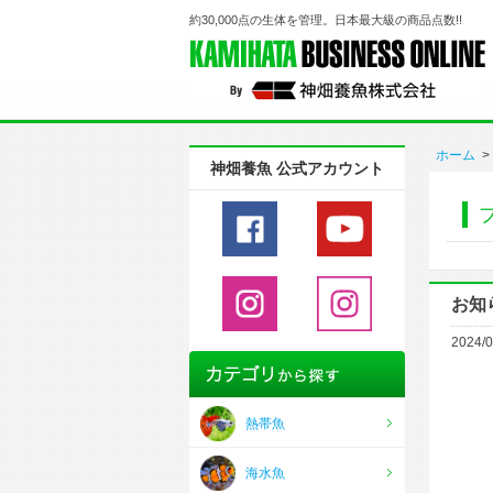
約30,000点の生体を管理。日本最大級の商品点数!!
ホーム
>
神畑養魚 公式アカウント
お知
2024/0
熱帯魚
海水魚