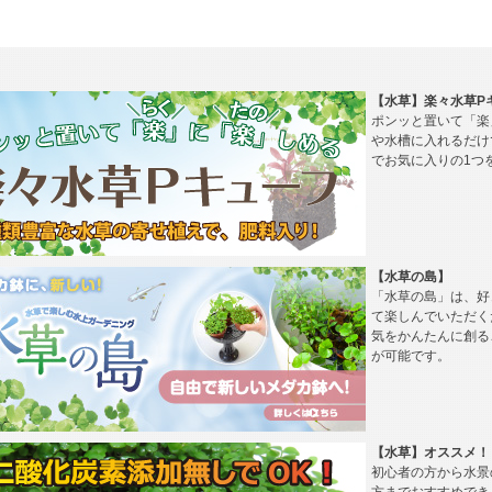
【水草】楽々水草P
ポンッと置いて「楽
や水槽に入れるだけ
でお気に入りの1つ
【水草の島】
「水草の島」は、好
て楽しんでいただく
気をかんたんに創る
が可能です。
【水草】オススメ！
初心者の方から水景