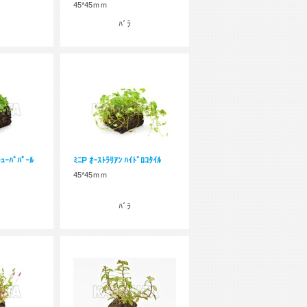
45*45ｍｍ
ﾊﾞﾗ
ｰﾊﾞﾊﾟｰﾙ
ﾐﾆP ｵｰｽﾄﾗﾘｱﾝ ﾊｲﾄﾞﾛｺﾀｲﾙ
45*45ｍｍ
ﾊﾞﾗ