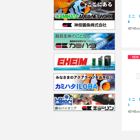
ミニ Pﾌ
ﾙ
45*45
ミニ Pﾌ
ﾄ
45*45