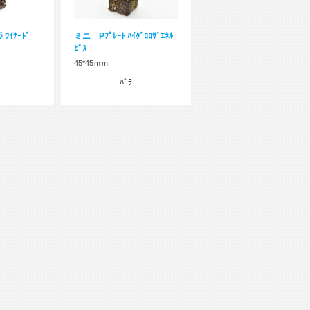
 ﾜｲﾅｰﾄﾞ
ミニ Pﾌﾟﾚｰﾄ ﾊｲｸﾞﾛﾛｻﾞｴﾈﾙ
ﾋﾞｽ
45*45ｍｍ
ﾊﾞﾗ