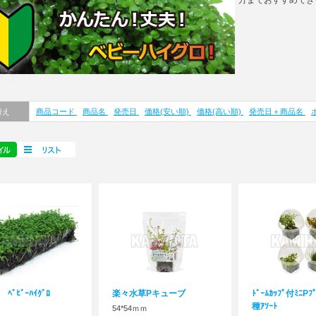
方までおすすめでき
マニュアル
替え
商品コード
商品名
発売日
価格(安い順)
価格(高い順)
発売日＋商品名
 ﾍﾞﾋﾞｰﾊｲｸﾞﾛ
楽々水草Pキューブ
ﾄﾞｰﾑｶｯﾌﾟ付ﾐﾆP
種ｱｿｰﾄ
54*54ｍｍ