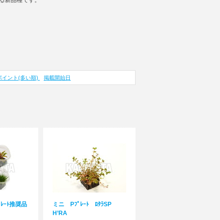
る新品種です。
ポイント(多い順)
掲載開始日
ﾌﾟﾚｰﾄ推奨品
ミニ Pﾌﾟﾚｰﾄ ﾛﾀﾗSP
H’RA