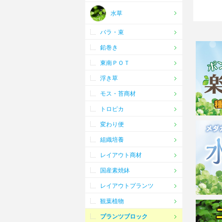
水草
バラ・束
鉛巻き
東南ＰＯＴ
浮き草
モス・苔商材
トロピカ
変わり便
組織培養
レイアウト商材
国産素焼鉢
レイアウトプランツ
観葉植物
プランツブロック