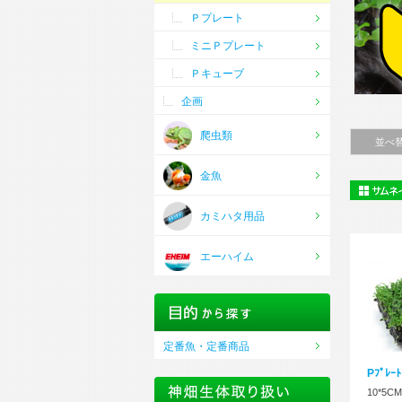
Ｐプレート
ミニＰプレート
Ｐキューブ
企画
水草水槽
爬虫類
並べ
金魚
カミハタ用品
エーハイム
定番魚・定番商品
Pﾌﾟﾚｰﾄ
10*5CM