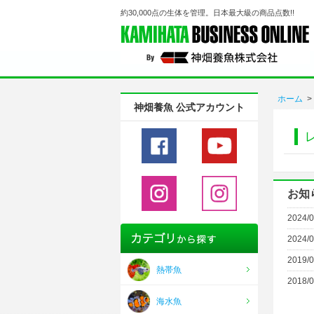
約30,000点の生体を管理。日本最大級の商品点数!!
ホーム
>
神畑養魚 公式アカウント
お知
2024/0
2024/0
2019/0
熱帯魚
2018/0
海水魚