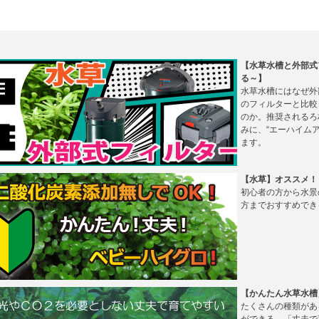
【水草水槽と外部式
る～】
水草水槽にはなぜ外
のフィルターと比較
のか。推奨されるろ
みに、“エーハイム
ます。
【水草】オススメ！
初心者の方から水景
方までおすすめでき
【かんたん水草水槽
たくさんの種類があ