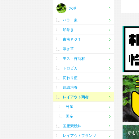
水草
バラ・束
鉛巻き
東南ＰＯＴ
浮き草
モス・苔商材
トロピカ
変わり便
組織培養
レイアウト商材
外産
国産
国産素焼鉢
レイアウトプランツ