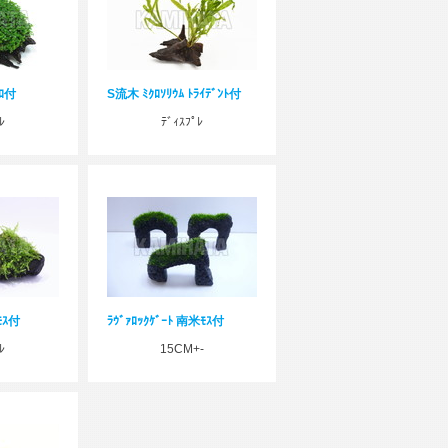
ﾞﾛ付
S流木 ﾐｸﾛｿﾘｳﾑ ﾄﾗｲﾃﾞﾝﾄ付
ﾚ
ﾃﾞｨｽﾌﾟﾚ
ﾓｽ付
ﾗｳﾞｧﾛｯｸｹﾞｰﾄ 南米ﾓｽ付
ﾚ
15CM+-