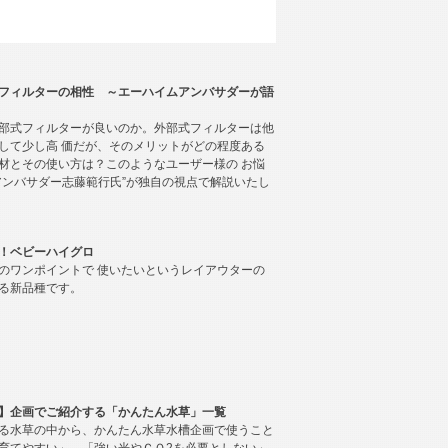
フィルターの相性 ～エーハイムアンバサダーが語
部式フィルターが良いのか。外部式フィルターは他
して少し高 価だが、そのメリットがどの程度ある
材とその使い方は？このようなユーザー様の お悩
アンバサダー志藤範行氏”が独自の視点で解説いたし
！ベビーハイグロ
のワンポイントで 使いたいというレイアウターの
る新品種です。
】企画でご紹介する「かんたん水草」一覧
る水草の中から、かんたん水草水槽企画で使うこと