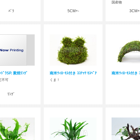
国産物
ﾊﾞﾗ
5CM+-
3CM+
ﾝﾄﾞﾗSP. 素焼ﾘﾝｸﾞ
南米ｳｨﾛｰﾓｽ付き ｺｺﾅｯﾂ ﾓｽﾍﾞｱ
南米ｳｨﾛｰﾓｽ付き 
定不可
くま！
ﾘﾝｸﾞ