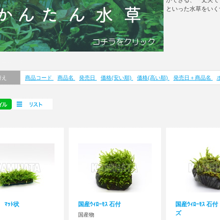
ができる、「丈夫で
といった水草をいく
マニュアル
替え
商品コード
商品名
発売日
価格(安い順)
価格(高い順)
発売日＋商品名
ｽ ﾏｯﾄ状
国産ｳｨﾛｰﾓｽ 石付
国産ｳｨﾛｰﾓｽ 石
ズ
国産物