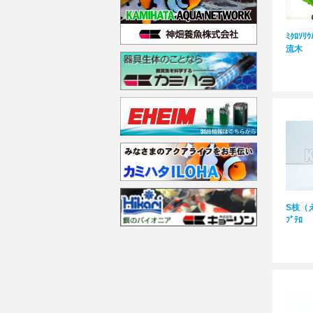
ﾐｸﾛｿﾘ
流木
S枝（え
ﾌﾟﾃﾛ