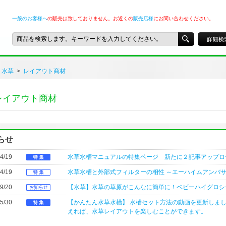
一般のお客様へ
の販売は致しておりません。お近くの
販売店様
にお問い合わせください。
水草
>
レイアウト商材
レイアウト商材
らせ
4/19
水草水槽マニュアルの特集ページ 新たに２記事アップロ
4/19
水草水槽と外部式フィルターの相性 ～エーハイムアンバ
9/20
【水草】水草の草原がこんなに簡単に！ベビーハイグロシ
5/30
【かんたん水草水槽】 水槽セット方法の動画を更新しま
えれば、水草レイアウトを楽しむことができます。