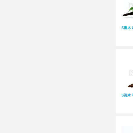
S流木 ｱ
S流木 ﾐ