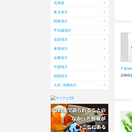
北海道
東北地方
関東地方
甲信越地方
北陸地方
東海地方
近畿地方
中国地方
ﾌﾞｾﾌｧﾗ
品種指
四国地方
九州･沖縄地方