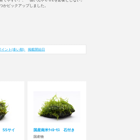
育てやすい」、「強い光やＣＯ2を必要としない」
つかピックアップしました。
ポイント(多い順)
掲載開始日
付 SSサイ
国産南米ｳｨﾛｰﾓｽ 石付き
国産物