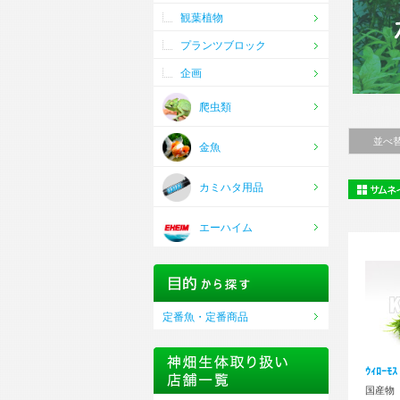
観葉植物
プランツブロック
企画
爬虫類
水草水槽
並べ
金魚
カミハタ用品
エーハイム
定番魚・定番商品
ｳｨﾛｰﾓ
国産物