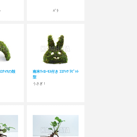
-
ﾊﾞﾗ
ｺｺﾅｯﾂの殻
南米ｳｨﾛｰﾓｽ付き ｺｺﾅｯﾂ ﾗﾋﾞｯﾄ
型
うさぎ！