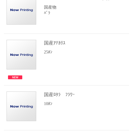
国産物
ﾊﾞﾗ
国産ｱﾅｶﾘｽ
25ﾎﾝ
国産ﾛﾀﾗ ﾌﾗﾜｰ
10ﾎﾝ