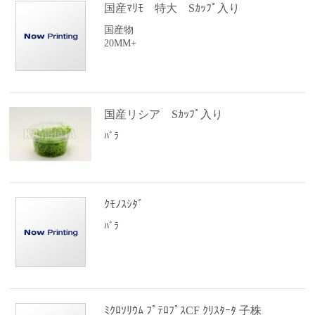
国産ﾏﾘﾓ 特大 Sｶｯﾌﾟ入り
国産物
20MM+
国産リシア Sｶｯﾌﾟ入り
ﾊﾞﾗ
ｸﾓﾉｽｼﾀﾞ
ﾊﾞﾗ
ﾐｸﾛｿﾘｳﾑ ﾌﾟﾃﾛﾌﾟｽCF ｸﾘｽﾀｰﾀ 子株