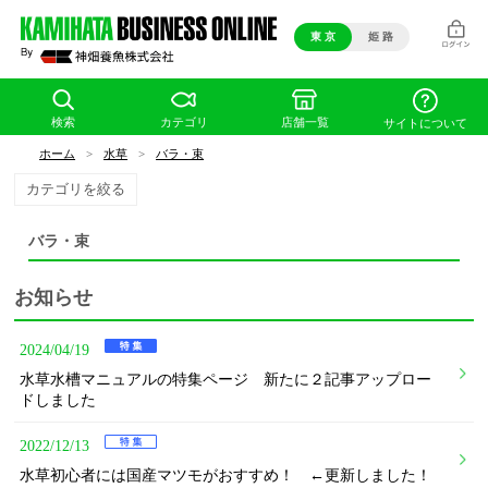
東 京
姫 路
検索
カテゴリ
店舗一覧
サイトについて
ホーム
>
水草
>
バラ・束
カテゴリを絞る
バラ・束
お知らせ
2024/04/19
水草水槽マニュアルの特集ページ 新たに２記事アップロー
ドしました
2022/12/13
水草初心者には国産マツモがおすすめ！ ←更新しました！