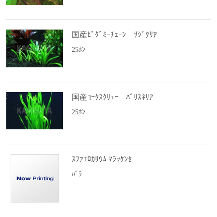
国産ﾋﾟｸﾞﾐｰﾁｪｰﾝ ｻｼﾞﾀﾘｱ
25ﾎﾝ
国産ｺｰｸｽｸﾘｭｰ ﾊﾞﾘｽﾈﾘｱ
25ﾎﾝ
ｽﾌｧｴﾛｶﾘｳﾑ ﾏﾗｯｹﾝｾ
ﾊﾞﾗ