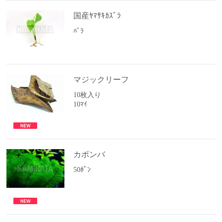
国産ﾔﾏｻｷｶｽﾞﾗ
ﾊﾞﾗ
マジックリーフ
10枚入り
10ﾏｲ
カボンバ
50ﾎﾟﾝ