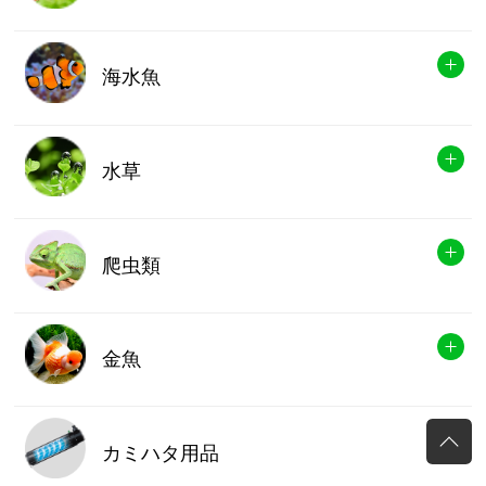
海水魚
水草
爬虫類
金魚
カミハタ用品