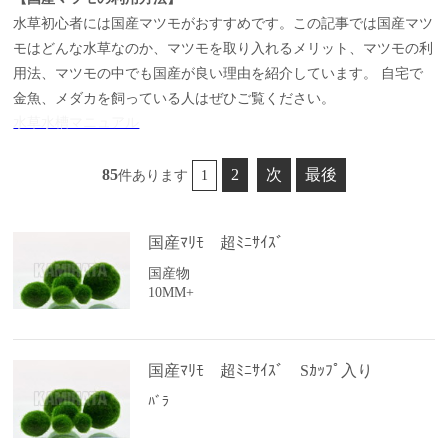
水草初心者には国産マツモがおすすめです。この記事では国産マツ
モはどんな水草なのか、マツモを取り入れるメリット、マツモの利
用法、マツモの中でも国産が良い理由を紹介しています。 自宅で
金魚、メダカを飼っている人はぜひご覧ください。
水草水槽マニュアル
85
2
次
最後
件あります
1
国産ﾏﾘﾓ 超ﾐﾆｻｲｽﾞ
国産物
10MM+
国産ﾏﾘﾓ 超ﾐﾆｻｲｽﾞ Sｶｯﾌﾟ入り
ﾊﾞﾗ