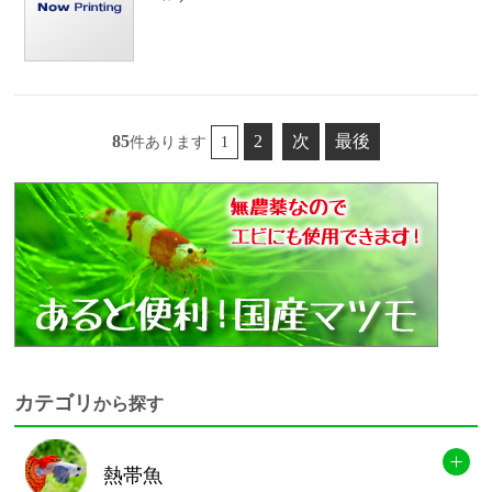
85
2
次
最後
件あります
1
カテゴリ
から探す
熱帯魚