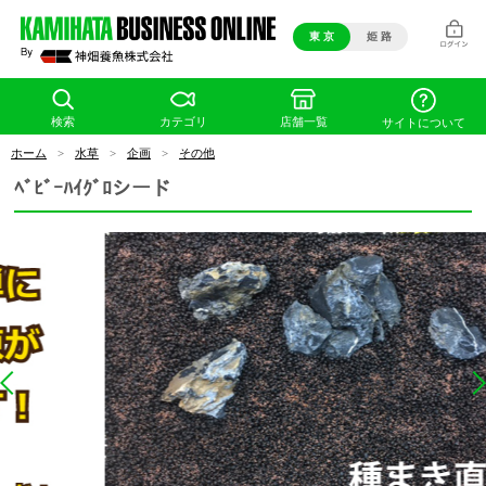
東 京
姫 路
検索
カテゴリ
店舗一覧
サイトについて
ホーム
>
水草
>
企画
>
その他
ﾍﾞﾋﾞｰﾊｲｸﾞﾛシード