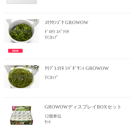
ｺﾓｳｾﾝｺﾞｹ GROWOW
ﾄﾞﾛｾﾗ ｽﾊﾟﾂﾗﾀ
TCｶｯﾌﾟ
ｸﾘﾌﾟﾄｺﾘﾈ ｼﾊﾞﾀﾞｻﾆｨ GROWOW
TCｶｯﾌﾟ
GROWOWディスプレイBOXセット
12個単位
ｾｯﾄ