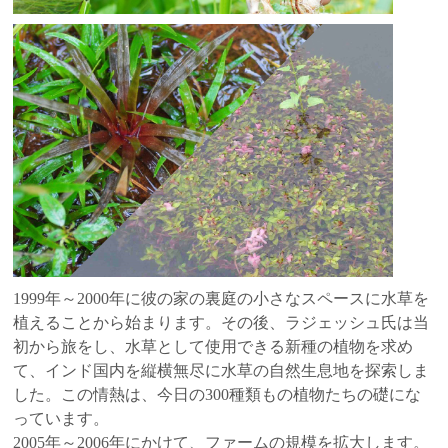
1999年～2000年に彼の家の裏庭の小さなスペースに水草を
植えることから始まります。その後、ラジェッシュ氏は当
初から旅をし、水草として使用できる新種の植物を求め
て、インド国内を縦横無尽に水草の自然生息地を探索しま
した。この情熱は、今日の300種類もの植物たちの礎にな
っています。
2005年～2006年にかけて、ファームの規模を拡大します。