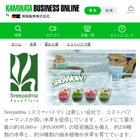
東 京
姫 路
検索
カテゴリ
店舗一覧
サイトについて
ホーム
>
水草
>
変わり便
>
スリーパドマ便
Sreepadma（スリーパドマ）は新しい会社で、コストパフ
ォーマンスが高い水草を提供しています。インドにて最大
級の約30,000㎡（約9,000坪）の収容施設を備え、約250種
類の水草と、約50種類の抽水植物や水草を育てています。