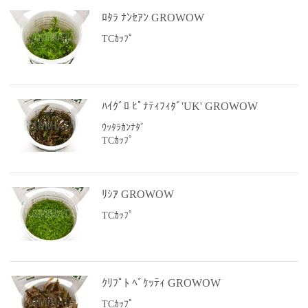
ﾛﾀﾗ ﾅﾝｾｱﾝ GROWOW
TCｶｯﾌﾟ
ﾊｲｸﾞﾛ ﾋﾟﾅﾃｨﾌｨﾀﾞ'UK' GROWOW
ｳｯﾀﾗｶﾝﾅﾀﾞ
TCｶｯﾌﾟ
ﾘｼｱ GROWOW
TCｶｯﾌﾟ
ｸﾘﾌﾟﾄ ﾍﾞｹｯﾃｨ GROWOW
TCｶｯﾌﾟ