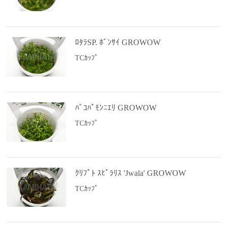
ﾛﾀﾗSP. ﾎﾞﾝｻｲ GROWOW
TCｶｯﾌﾟ
ﾊﾞｺﾊﾟﾓﾝﾆｴﾘ GROWOW
TCｶｯﾌﾟ
ｸﾘﾌﾟﾄ ｽﾋﾟﾗﾘｽ 'Jwala' GROWOW
TCｶｯﾌﾟ