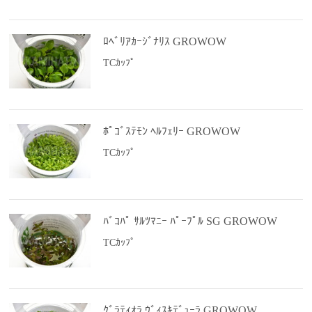
ﾛﾍﾞﾘｱｶｰｼﾞﾅﾘｽ GROWOW
TCｶｯﾌﾟ
ﾎﾟｺﾞｽﾃﾓﾝ ﾍﾙﾌｪﾘｰ GROWOW
TCｶｯﾌﾟ
ﾊﾞｺﾊﾟ ｻﾙﾂﾏﾆｰ ﾊﾟｰﾌﾟﾙ SG GROWOW
TCｶｯﾌﾟ
ｸﾞﾗﾃｨｵﾗ ｳﾞｨｽｷﾃﾞｭｰﾗ GROWOW