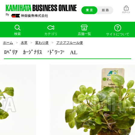
東 京
姫 路
検索
カテゴリ
店舗一覧
サイトについて
ホーム
>
水草
>
変わり便
>
アクアフルール便
ﾛﾍﾞﾘｱ ｶｰｼﾞﾅﾘｽ ’ﾄﾞﾜｰﾌ’ AL