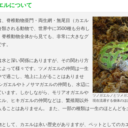
エルについて
は、脊椎動物亜門・両生網・無尾目（カエル
分類される動物で、世界中に3500種も分布し
、脊椎動物全体から見ても、非常に大きなグ
です。
は水と深い関係にありますが、その関わり方
によって様々です。ツメガエルの仲間は一生
中で過ごし、地上に上がることはありませ
ウシガエルやトノサマガエルの仲間も、水辺に
ています。しかしながら、モリアオガエルや
ツノガエルノとツメガ
エル、ヒキガエルの仲間などは、繁殖期以外
現在流通する個体のほ
入ることはありません。 また、一部の種類は一生のほとんどを
物として、カエルは永い歴史がありますが、ペットとしてのカ