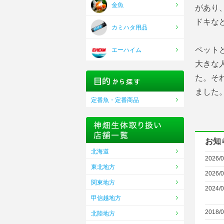
金魚
があり
ドキな
カミハタ用品
ペット
エーハイム
大きな
た。そ
ました
定番魚・定番商品
お知
北海道
2026/0
東北地方
2026/0
関東地方
2024/0
甲信越地方
2018/0
北陸地方