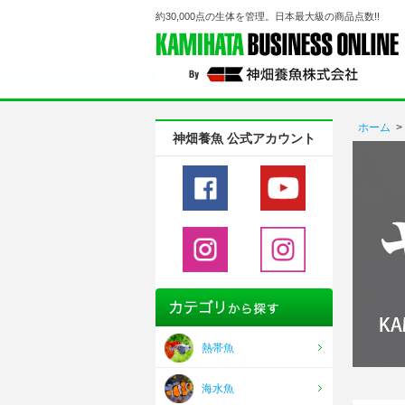
約30,000点の生体を管理。日本最大級の商品点数!!
ホーム
>
神畑養魚 公式アカウント
熱帯魚
海水魚