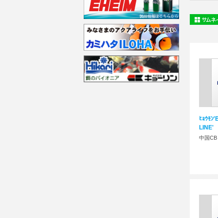
ﾋｮｳﾓﾝ
LINE'
中国CB