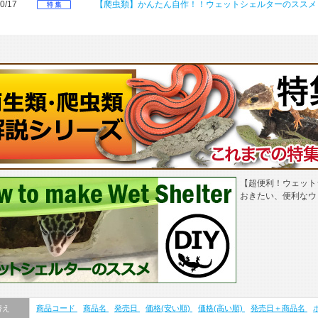
0/17
【爬虫類】かんたん自作！！ウェットシェルターのススメ
【超便利！ウェット
おきたい、便利なウ
替え
商品コード
商品名
発売日
価格(安い順)
価格(高い順)
発売日＋商品名