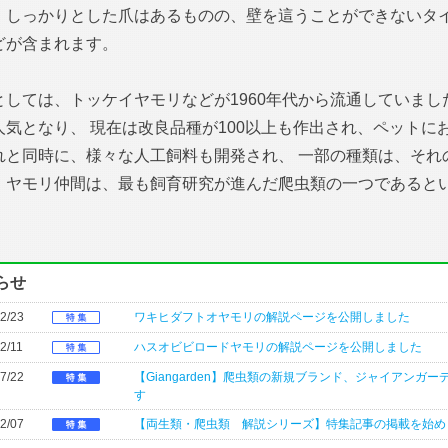
、しっかりとした爪はあるものの、壁を這うことができないタ
どが含まれます。
としては、トッケイヤモリなどが1960年代から流通していま
人気となり、 現在は改良品種が100以上も作出され、ペット
れと同時に、様々な人工飼料も開発され、 一部の種類は、それ
。ヤモリ仲間は、最も飼育研究が進んだ爬虫類の一つであると
らせ
2/23
ワキヒダフトオヤモリの解説ページを公開しました
2/11
ハスオビビロードヤモリの解説ページを公開しました
7/22
【Giangarden】爬虫類の新規ブランド、ジャイアン
す
2/07
【両生類・爬虫類 解説シリーズ】特集記事の掲載を始め