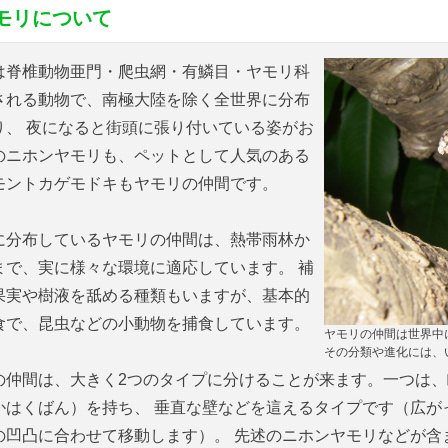
モリについて
は脊椎動物亜門・爬虫網・有鱗目・ヤモリ科
される動物で、南極大陸を除く全世界に分布
り、 夜になると街頭に張り付いている姿がお
のニホンヤモリも、ペットとして人気のある
モントカゲモドキもヤモリの仲間です。
に分布しているヤモリの仲間は、熱帯雨林か
まで、実に様々な環境に適応しています。 補
果実や樹液を舐める種類もいますが、基本的
食で、昆虫などの小動物を捕食しています。
ヤモリの仲間は世界中
その分類や進化には、
の仲間は、大きく2つのタイプに分けることが来ます。一つは
かはくばん）を持ち、 垂直な壁などを這えるタイプです（広が
の凹凸に合わせて移動します）。 先述のニホンヤモリなどが含