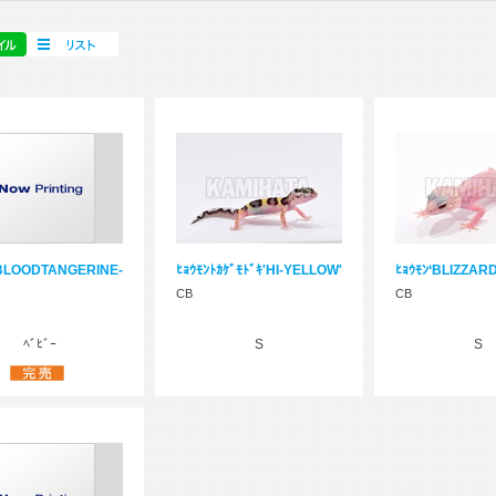
'BLOODTANGERINE-
ﾋｮｳﾓﾝﾄｶｹﾞﾓﾄﾞｷ'HI-YELLOW'
ﾋｮｳﾓﾝ‘BLIZZARD
CB
CB
ﾍﾞﾋﾞｰ
S
S