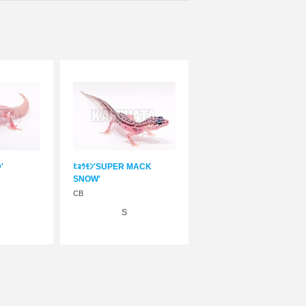
'
ﾋｮｳﾓﾝ'SUPER MACK
SNOW'
CB
S