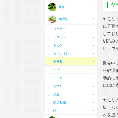
ヤ
水草
ヤモリ
爬虫類
に分類
リクガメ
してお
ミズガメ
馴染み
トカゲ
ヒョウ
カメレオン
ヤモリ
世界中
ヘビ
ら砂漠
助的に
イモリ
には肉
カエル
昆虫
ヤモリ
節足動物
板（し
餌
れを壁