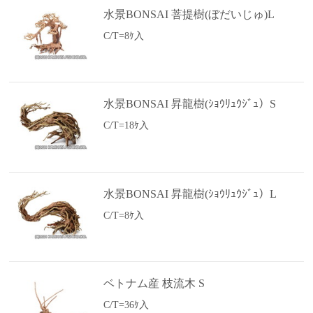
水景BONSAI 菩提樹(ぼだいじゅ)L
C/T=8ｹ入
水景BONSAI 昇龍樹(ｼｮｳﾘｭｳｼﾞｭ）S
C/T=18ｹ入
水景BONSAI 昇龍樹(ｼｮｳﾘｭｳｼﾞｭ）L
C/T=8ｹ入
ベトナム産 枝流木 S
C/T=36ｹ入