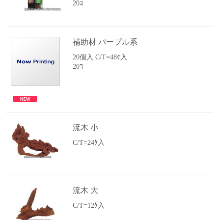
20ｺ
補助材 パープル系
20個入 C/T=48ｹ入
20ｺ
流木 小
C/T=24ｹ入
流木 大
C/T=12ｹ入