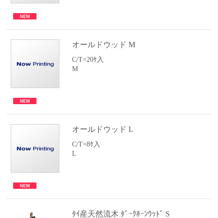
オールドウッド M
C/T=20ｹ入
M
オールドウッド L
C/T=8ｹ入
L
ﾀｲ産天然流木 ﾀﾞｰｸﾎｰﾝｳｯﾄﾞ S