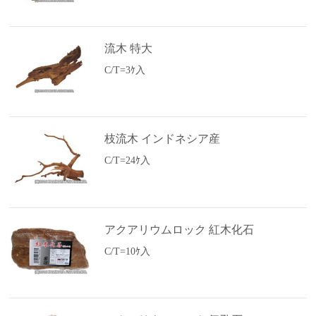
流木 特大
C/T=3ｹ入
枝流木 インドネシア産
C/T=24ｹ入
アクアリウムロック 紅木化石
C/T=10ｹ入