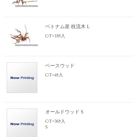
ベトナム産 枝流木 L
C/T=18ｹ入
ベースウッド
C/T=4ｹ入
オールドウッド S
C/T=36ｹ入
S