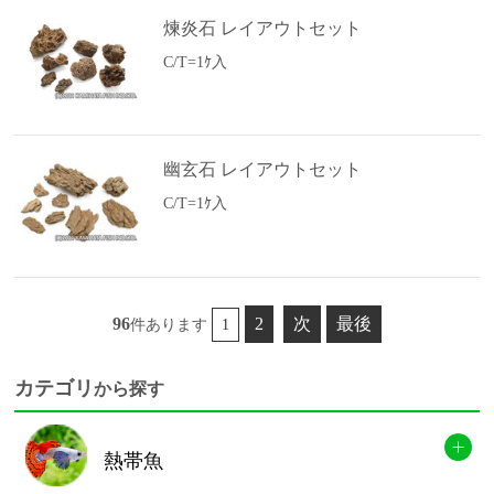
煉炎石 レイアウトセット
C/T=1ｹ入
幽玄石 レイアウトセット
C/T=1ｹ入
96
2
次
最後
件あります
1
カテゴリ
から探す
熱帯魚