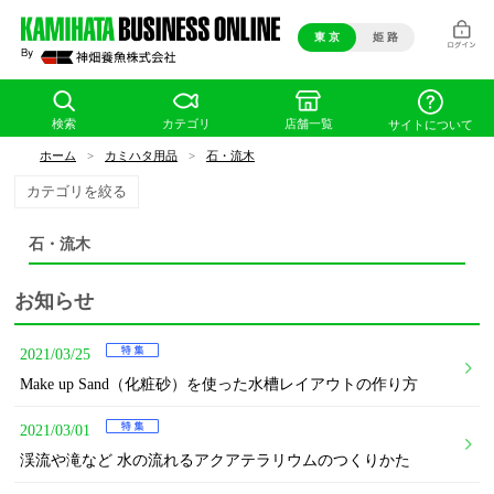
東 京
姫 路
検索
カテゴリ
店舗一覧
サイトについて
ホーム
>
カミハタ用品
>
石・流木
カテゴリを絞る
石・流木
お知らせ
2021/03/25
Make up Sand（化粧砂）を使った水槽レイアウトの作り方
2021/03/01
渓流や滝など 水の流れるアクアテラリウムのつくりかた