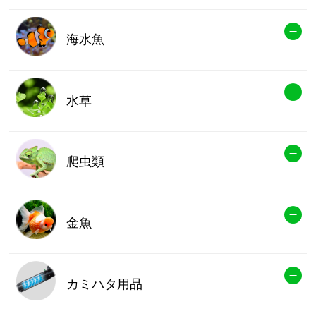
海水魚
水草
爬虫類
金魚
カミハタ用品