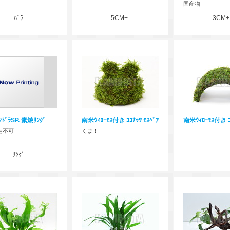
国産物
ﾊﾞﾗ
5CM+-
3CM+
ﾝﾄﾞﾗSP. 素焼ﾘﾝｸﾞ
南米ｳｨﾛｰﾓｽ付き ｺｺﾅｯﾂ ﾓｽﾍﾞｱ
南米ｳｨﾛｰﾓｽ付き 
定不可
くま！
ﾘﾝｸﾞ