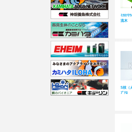
ﾐｸﾛｿﾘ
流木
S枝（え
ﾌﾟﾃﾛ