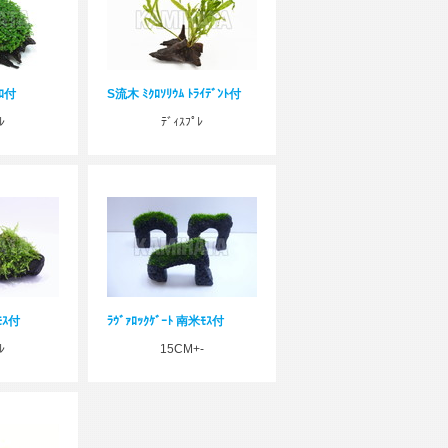
ﾞﾛ付
S流木 ﾐｸﾛｿﾘｳﾑ ﾄﾗｲﾃﾞﾝﾄ付
ﾚ
ﾃﾞｨｽﾌﾟﾚ
ﾓｽ付
ﾗｳﾞｧﾛｯｸｹﾞｰﾄ 南米ﾓｽ付
ﾚ
15CM+-