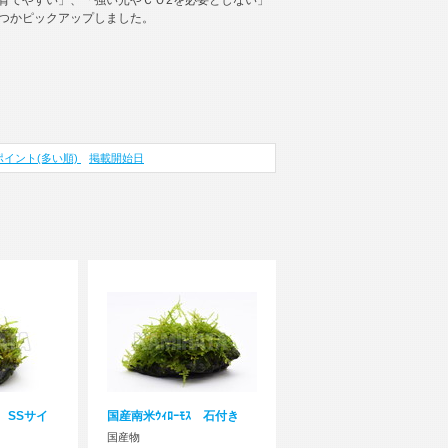
育てやすい」、「強い光やＣＯ2を必要としない」
つかピックアップしました。
ポイント(多い順)
掲載開始日
付 SSサイ
国産南米ｳｨﾛｰﾓｽ 石付き
国産物