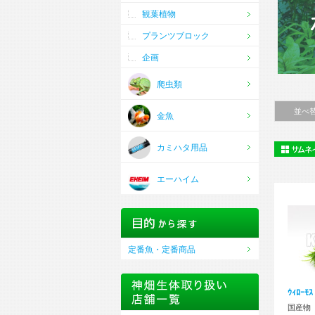
観葉植物
プランツブロック
企画
爬虫類
水草水槽
並べ
金魚
カミハタ用品
エーハイム
定番魚・定番商品
ｳｨﾛｰﾓ
国産物