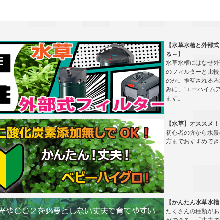
【水草水槽と外部式
る～】
水草水槽にはなぜ外
のフィルターと比較
のか。推奨されるろ
みに、“エーハイム
ます。
【水草】オススメ！
初心者の方から水景
方までおすすめでき
【かんたん水草水槽
たくさんの種類があ