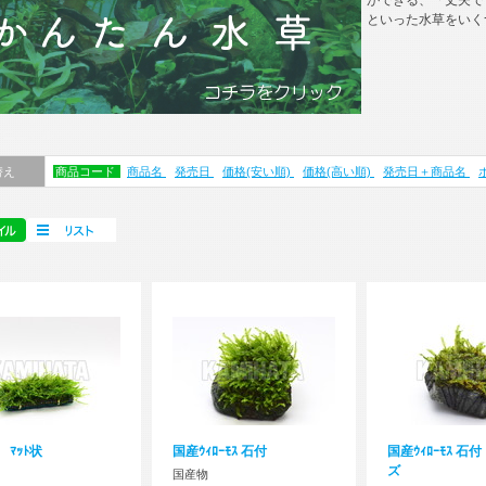
ができる、「丈夫で
といった水草をいく
マニュアル
替え
商品コード
商品名
発売日
価格(安い順)
価格(高い順)
発売日＋商品名
ｽ ﾏｯﾄ状
国産ｳｨﾛｰﾓｽ 石付
国産ｳｨﾛｰﾓｽ 石
ズ
国産物