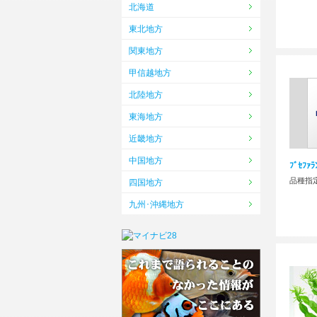
北海道
東北地方
関東地方
甲信越地方
北陸地方
東海地方
近畿地方
中国地方
ﾌﾞｾﾌｧﾗ
品種指
四国地方
九州･沖縄地方