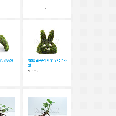
-
ﾊﾞﾗ
ｺｺﾅｯﾂの殻
南米ｳｨﾛｰﾓｽ付き ｺｺﾅｯﾂ ﾗﾋﾞｯﾄ
型
うさぎ！