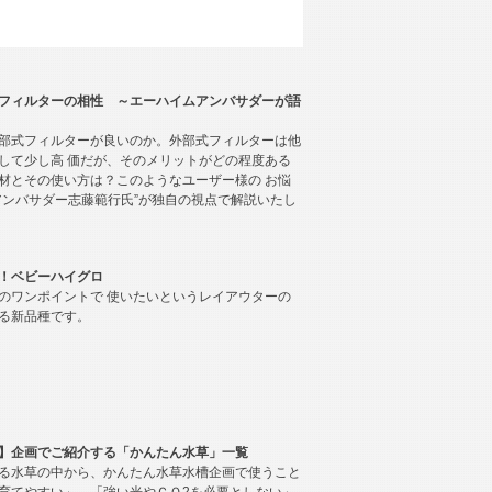
フィルターの相性 ～エーハイムアンバサダーが語
部式フィルターが良いのか。外部式フィルターは他
して少し高 価だが、そのメリットがどの程度ある
材とその使い方は？このようなユーザー様の お悩
アンバサダー志藤範行氏”が独自の視点で解説いたし
！ベビーハイグロ
のワンポイントで 使いたいというレイアウターの
る新品種です。
】企画でご紹介する「かんたん水草」一覧
る水草の中から、かんたん水草水槽企画で使うこと