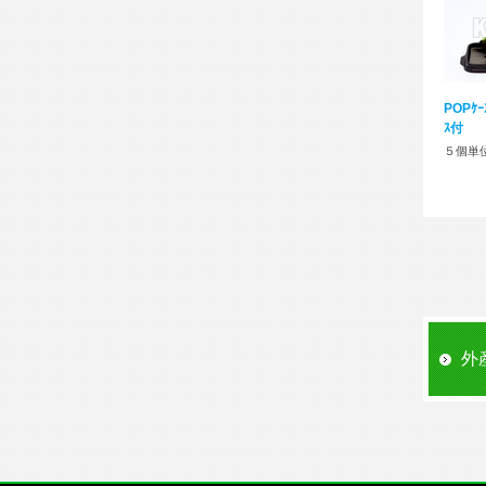
POPｹｰ
ｽ付
５個単
外