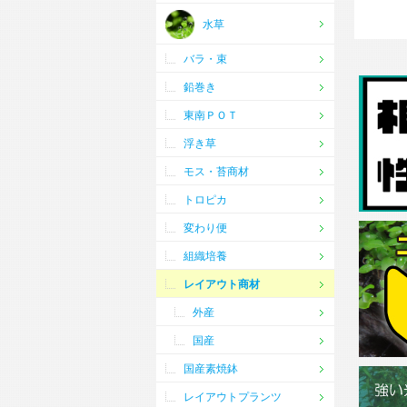
水草
バラ・束
鉛巻き
東南ＰＯＴ
浮き草
モス・苔商材
トロピカ
変わり便
組織培養
レイアウト商材
外産
国産
国産素焼鉢
レイアウトプランツ