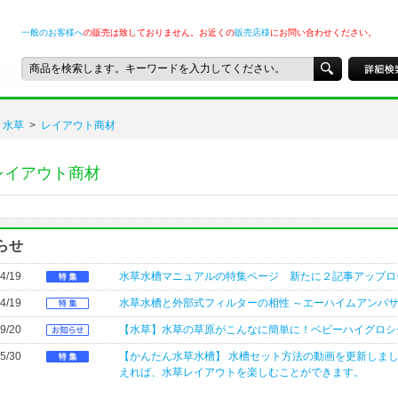
一般のお客様へ
の販売は致しておりません。お近くの
販売店様
にお問い合わせください。
水草
>
レイアウト商材
レイアウト商材
らせ
4/19
水草水槽マニュアルの特集ページ 新たに２記事アップロ
4/19
水草水槽と外部式フィルターの相性 ～エーハイムアンバ
9/20
【水草】水草の草原がこんなに簡単に！ベビーハイグロシ
5/30
【かんたん水草水槽】 水槽セット方法の動画を更新しま
えれば、水草レイアウトを楽しむことができます。