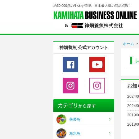
約30,000点の生体を管理。日本最大級の商品点数!!
ホーム
>
神畑養魚 公式アカウント
お知
2024/0
2024/0
2019/0
熱帯魚
2018/0
海水魚