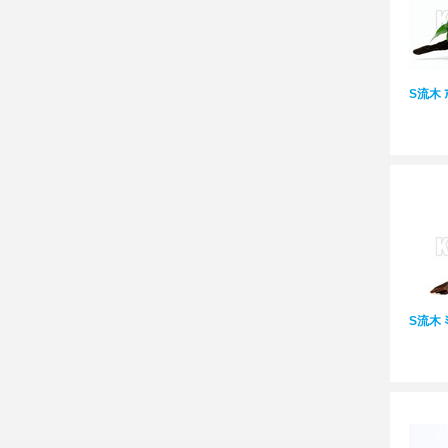
S流木 ｱ
S流木 ﾐ